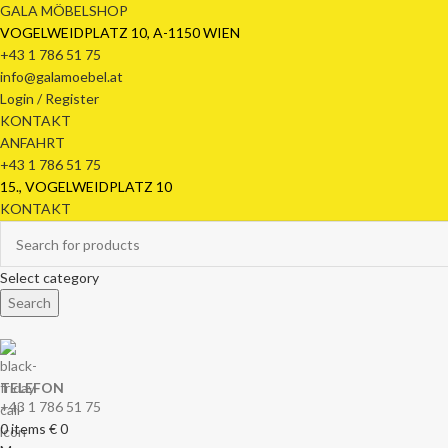
GALA MÖBELSHOP
VOGELWEIDPLATZ 10, A-1150 WIEN
+43 1 786 51 75
info@galamoebel.at
Login / Register
KONTAKT
ANFAHRT
+43 1 786 51 75
15., VOGELWEIDPLATZ 10
KONTAKT
Select category
Search
TELEFON
+43 1 786 51 75
0
items
€
0