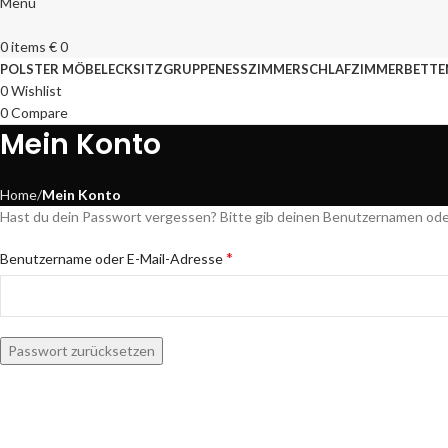
Menu
0
items
€
0
POLSTER MÖBEL
ECKSITZGRUPPEN
ESSZIMMER
SCHLAFZIMMER
BETTE
0
Wishlist
0
Compare
Mein Konto
Home
Mein Konto
Hast du dein Passwort vergessen? Bitte gib deinen Benutzernamen oder E
*
Benutzername oder E-Mail-Adresse
Passwort zurücksetzen