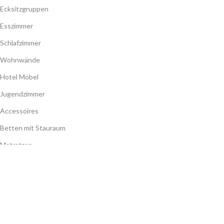
Ecksitzgruppen
Esszimmer
Schlafzimmer
Wohnwände
Hotel Möbel
Jugendzimmer
Accessoires
Betten mit Stauraum
Matratzen
Barock Möbel
Austellungsstücke
MEIN KONTO
Meine Benutzerdaten