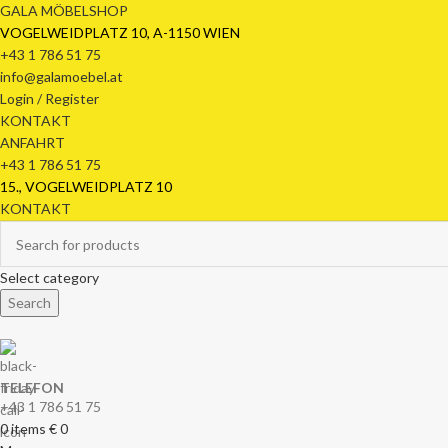
GALA MÖBELSHOP
VOGELWEIDPLATZ 10, A-1150 WIEN
+43 1 786 51 75
info@galamoebel.at
Login / Register
KONTAKT
ANFAHRT
+43 1 786 51 75
15., VOGELWEIDPLATZ 10
KONTAKT
Select category
Search
TELEFON
+43 1 786 51 75
0
items
€
0