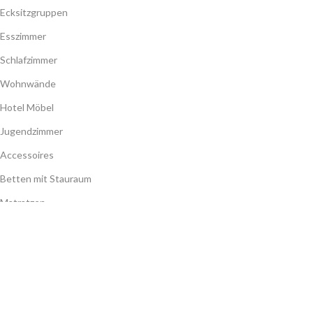
Ecksitzgruppen
Esszimmer
Schlafzimmer
Wohnwände
Hotel Möbel
Jugendzimmer
Accessoires
Betten mit Stauraum
Matratzen
Barock Möbel
Austellungsstücke
MEIN KONTO
Meine Benutzerdaten