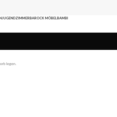
N
JUGENDZIMMER
BAROCK MÖBEL
BAMBI
orb legen.