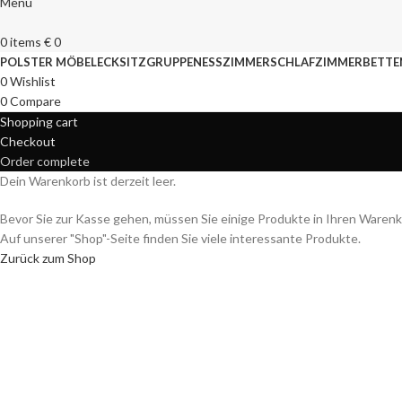
Menu
0
items
€
0
POLSTER MÖBEL
ECKSITZGRUPPEN
ESSZIMMER
SCHLAFZIMMER
BETTE
0
Wishlist
0
Compare
Shopping cart
Checkout
Order complete
Dein Warenkorb ist derzeit leer.
Bevor Sie zur Kasse gehen, müssen Sie einige Produkte in Ihren Warenk
Auf unserer "Shop"-Seite finden Sie viele interessante Produkte.
Zurück zum Shop