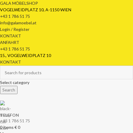
GALA MÖBELSHOP
VOGELWEIDPLATZ 10, A-1150 WIEN
+43 1 786 51 75
info@galamoebel.at
Login / Register
KONTAKT
ANFAHRT
+43 1 786 51 75
15., VOGELWEIDPLATZ 10
KONTAKT
Select category
Search
TELEFON
+43 1 786 51 75
0
items
€
0