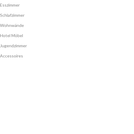
Esszimmer
Schlafzimmer
Wohnwände
Hotel Möbel
Jugendzimmer
Accessoires
Betten mit Stauraum
Matratzen
Barock Möbel
Austellungsstücke
MEIN KONTO
Meine Benutzerdaten
Meine Bestellungen