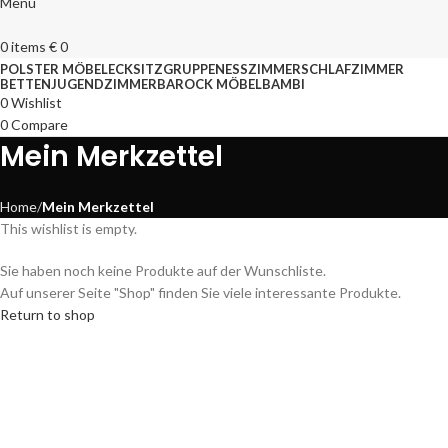
Menu
0
items
€
0
POLSTER MÖBEL
ECKSITZGRUPPEN
ESSZIMMER
SCHLAFZIMMER
BETTEN
JUGENDZIMMER
BAROCK MÖBEL
BAMBI
0
Wishlist
0
Compare
Mein Merkzettel
Home
Mein Merkzettel
This wishlist is empty.
Sie haben noch keine Produkte auf der Wunschliste.
Auf unserer Seite "Shop" finden Sie viele interessante Produkte.
Return to shop