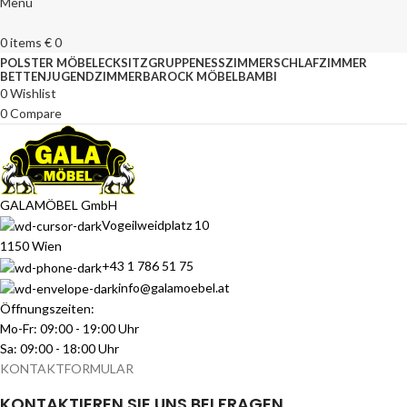
Menu
0
items
€
0
POLSTER MÖBEL
ECKSITZGRUPPEN
ESSZIMMER
SCHLAFZIMMER
BETTEN
JUGENDZIMMER
BAROCK MÖBEL
BAMBI
0
Wishlist
0
Compare
GALAMÖBEL GmbH
Vogeilweidplatz 10
1150 Wien
+43 1 786 51 75
info@galamoebel.at
Öffnungszeiten:
Mo-Fr: 09:00 - 19:00 Uhr
Sa: 09:00 - 18:00 Uhr
KONTAKTFORMULAR
KONTAKTIEREN SIE UNS BEI FRAGEN