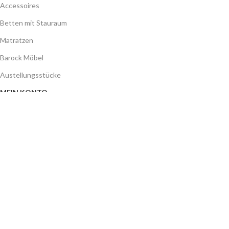
Accessoires
Betten mit Stauraum
Matratzen
Barock Möbel
Austellungsstücke
MEIN KONTO
Meine Benutzerdaten
Meine Bestellungen
Mein Merkzettel
SERVICE
FAQ´S
Gutschein
GALA MÖBEL