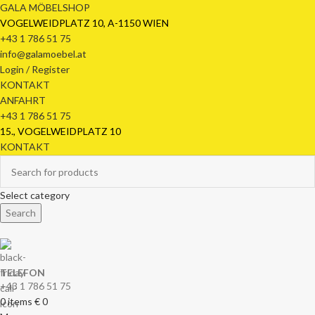
GALA MÖBELSHOP
VOGELWEIDPLATZ 10, A-1150 WIEN
+43 1 786 51 75
info@galamoebel.at
Login / Register
KONTAKT
ANFAHRT
+43 1 786 51 75
15., VOGELWEIDPLATZ 10
KONTAKT
Select category
Search
TELEFON
+43 1 786 51 75
0
items
€
0