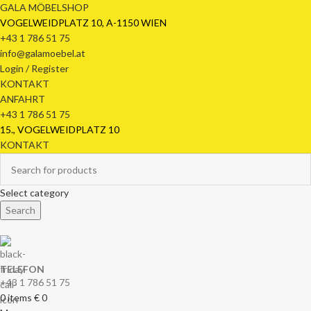
GALA MÖBELSHOP
VOGELWEIDPLATZ 10, A-1150 WIEN
+43 1 786 51 75
info@galamoebel.at
Login / Register
KONTAKT
ANFAHRT
+43 1 786 51 75
15., VOGELWEIDPLATZ 10
KONTAKT
Select category
Search
TELEFON
+43 1 786 51 75
0
items
€
0