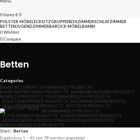
Menu
0
items
€
0
POLSTER MÖBEL
ECKSITZGRUPPEN
ESSZIMMER
SCHLAFZIMMER
BETTEN
JUGENDZIMMER
BAROCK MÖBEL
BAMBI
0
Wishlist
0
Compare
Betten
Categories
BAMBI BETTEN MIT STAURAUM
22 PRODUCTS
BAMBI MATRATZEN
22 PRODUCTS
BAMBI MATRATZEN
1 PRODUCT
MÖBEL
33 PRODUCTS
POLSTERMÖBEL
254 PRODUCTS
ECKSITZGRUPPEN
52 PRODUCTS
ESSZIMMER
180 PRODUCTS
SCHLAFZIMMER
84 PRODUCTS
BETTEN
78 PRODUCTS
WOHNWÄNDE
39 PRODUCTS
HOTEL MÖBEL
2 PRODUCTS
JUGENDZIMMER
92 PRODUCTS
ACCESSOIRES
54 PRODUCTS
MATRATZEN
28 PRODUCTS
BAROCK MÖBEL
157 PRODUCTS
Start
Betten
Ergebnisse 1 – 45 von 78 werden angezeigt