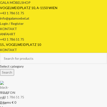
GALA MÖBELSHOP
VOGELWEIDPLATZ 10, A-1150 WIEN
+43 1 786 51 75
info@galamoebel.at
Login / Register
KONTAKT
ANFAHRT
+43 1 786 51 75
15., VOGELWEIDPLATZ 10
KONTAKT
Select category
Search
TELEFON
+43 1 786 51 75
0
items
€
0