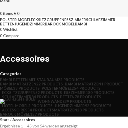
Menu
0
items
€
0
POLSTER MÖBEL
ECKSITZGRUPPEN
ESSZIMMER
SCHLAFZIMMER
BETTEN
JUGENDZIMMER
BAROCK MÖBEL
BAMBI
0
Wishlist
0
Compare
Accessoires
Categories
BAMBI BETTEN MIT STAURAUM
22 PRODUCTS
BAMBI MATRATZEN
22 PRODUCTS
BAMBI MATRATZEN
1 PRODUCT
MÖBEL
33 PRODUCTS
POLSTERMÖBEL
254 PRODUCTS
ECKSITZGRUPPEN
52 PRODUCTS
ESSZIMMER
180 PRODUCTS
SCHLAFZIMMER
84 PRODUCTS
BETTEN
78 PRODUCTS
WOHNWÄNDE
39 PRODUCTS
HOTEL MÖBEL
2 PRODUCTS
JUGENDZIMMER
92 PRODUCTS
ACCESSOIRES
54 PRODUCTS
MATRATZEN
28 PRODUCTS
BAROCK MÖBEL
157 PRODUCTS
Start
Accessoires
Ergebnisse 1 – 45 von 54 werden angezeigt