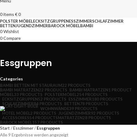
Menu
0
items
€
0
POLSTER MÖBEL
ECKSITZGRUPPEN
ESSZIMMER
SCHLAFZIMMER
BETTEN
JUGENDZIMMER
BAROCK MÖBEL
BAMBI
0
Wishlist
0
Compare
Essgruppen
Categories
BAMBI BETTEN MIT STAURAUM
22 PRODUCTS
BAMBI MATRATZEN
22 PRODUCTS
BAMBI MATRATZEN
1 PRODUCT
MÖBEL
33 PRODUCTS
POLSTERMÖBEL
254 PRODUCTS
ECKSITZGRUPPEN
52 PRODUCTS
ESSZIMMER
180 PRODUCTS
SCHLAFZIMMER
84 PRODUCTS
BETTEN
78 PRODUCTS
WOHNWÄNDE
39 PRODUCTS
HOTEL MÖBEL
2 PRODUCTS
JUGENDZIMMER
92 PRODUCTS
ACCESSOIRES
54 PRODUCTS
MATRATZEN
28 PRODUCTS
BAROCK MÖBEL
157 PRODUCTS
Start
Esszimmer
Essgruppen
Alle 9 Ergebnisse werden angezeigt