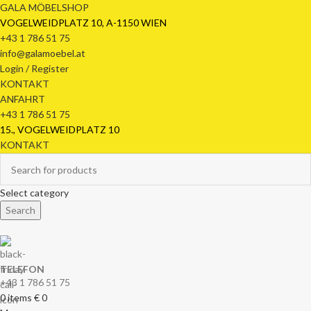
GALA MÖBELSHOP
VOGELWEIDPLATZ 10, A-1150 WIEN
+43 1 786 51 75
info@galamoebel.at
Login / Register
KONTAKT
ANFAHRT
+43 1 786 51 75
15., VOGELWEIDPLATZ 10
KONTAKT
Select category
Search
TELEFON
+43 1 786 51 75
0
items
€
0