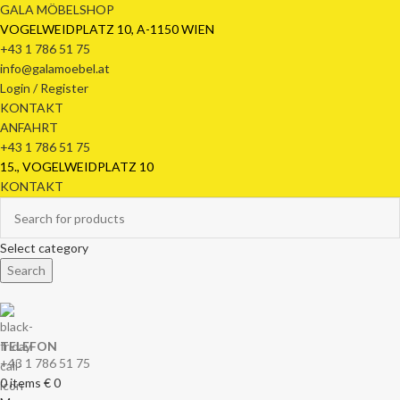
GALA MÖBELSHOP
VOGELWEIDPLATZ 10, A-1150 WIEN
+43 1 786 51 75
info@galamoebel.at
Login / Register
KONTAKT
ANFAHRT
+43 1 786 51 75
15., VOGELWEIDPLATZ 10
KONTAKT
Select category
Search
TELEFON
+43 1 786 51 75
0
items
€
0