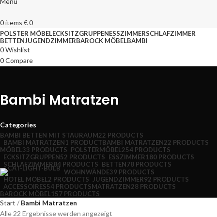
Menu
0
items
€
0
POLSTER MÖBEL
ECKSITZGRUPPEN
ESSZIMMER
SCHLAFZIMMER
BETTEN
JUGENDZIMMER
BAROCK MÖBEL
BAMBI
0
Wishlist
0
Compare
Bambi Matratzen
Categories
BAMBI BETTEN MIT STAURAUM
22 PRODUCTS
BAMBI MATRATZEN
1 PRODUCT
BAMBI MATRATZEN
22 PRODUCTS
MÖBEL
33 PRODUCTS
POLSTERMÖBEL
254 PRODUCTS
ECKSITZGRUPPEN
52 PRODUCTS
ESSZIMMER
180 PRODUCTS
SCHLAFZIMMER
84 PRODUCTS
BETTEN
78 PRODUCTS
WOHNWÄNDE
39 PRODUCTS
HOTEL MÖBEL
2 PRODUCTS
JUGENDZIMMER
92 PRODUCTS
ACCESSOIRES
54 PRODUCTS
MATRATZEN
28 PRODUCTS
BAROCK MÖBEL
157 PRODUCTS
Start
Bambi Matratzen
Alle 22 Ergebnisse werden angezeigt