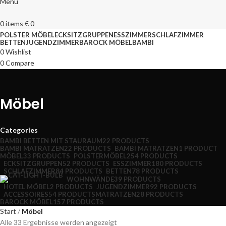
Menu
0
items
€
0
POLSTER MÖBEL
ECKSITZGRUPPEN
ESSZIMMER
SCHLAFZIMMER
BETTEN
JUGENDZIMMER
BAROCK MÖBEL
BAMBI
0
Wishlist
0
Compare
Möbel
Categories
BAMBI BETTEN MIT STAURAUM
22 PRODUCTS
BAMBI MATRATZEN
22 PRODUCTS
BAMBI MATRATZEN
1 PRODUCT
MÖBEL
33 PRODUCTS
POLSTERMÖBEL
254 PRODUCTS
ECKSITZGRUPPEN
52 PRODUCTS
ESSZIMMER
180 PRODUCTS
SCHLAFZIMMER
84 PRODUCTS
BETTEN
78 PRODUCTS
WOHNWÄNDE
39 PRODUCTS
HOTEL MÖBEL
2 PRODUCTS
JUGENDZIMMER
92 PRODUCTS
ACCESSOIRES
54 PRODUCTS
MATRATZEN
28 PRODUCTS
BAROCK MÖBEL
157 PRODUCTS
Start
Möbel
Alle 33 Ergebnisse werden angezeigt