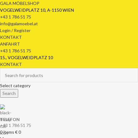
GALA MÖBELSHOP
VOGELWEIDPLATZ 10, A-1150 WIEN
+43 1 786 51 75
info@galamoebel.at
Login / Register
KONTAKT
ANFAHRT
+43 1 786 51 75
15., VOGELWEIDPLATZ 10
KONTAKT
Select category
Search
TELEFON
+43 1 786 51 75
0
items
€
0