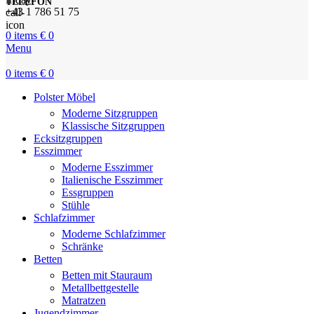
TELEFON
+43 1 786 51 75
0
items
€
0
Menu
0
items
€
0
Polster Möbel
Moderne Sitzgruppen
Klassische Sitzgruppen
Ecksitzgruppen
Esszimmer
Moderne Esszimmer
Italienische Esszimmer
Essgruppen
Stühle
Schlafzimmer
Moderne Schlafzimmer
Schränke
Betten
Betten mit Stauraum
Metallbettgestelle
Matratzen
Jugendzimmer