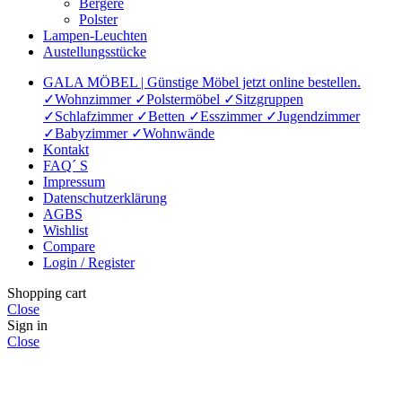
Bergere
Polster
Lampen-Leuchten
Austellungsstücke
GALA MÖBEL | Günstige Möbel jetzt online bestellen.
✓Wohnzimmer ✓Polstermöbel ✓Sitzgruppen
✓Schlafzimmer ✓Betten ✓Esszimmer ✓Jugendzimmer
✓Babyzimmer ✓Wohnwände
Kontakt
FAQ´ S
Impressum
Datenschutzerklärung
AGBS
Wishlist
Compare
Login / Register
Shopping cart
Close
Sign in
Close
No account yet?