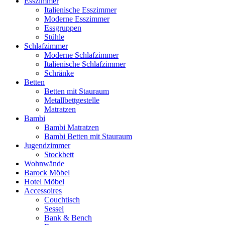
Esszimmer
Italienische Esszimmer
Moderne Esszimmer
Essgruppen
Stühle
Schlafzimmer
Moderne Schlafzimmer
Italienische Schlafzimmer
Schränke
Betten
Betten mit Stauraum
Metallbettgestelle
Matratzen
Bambi
Bambi Matratzen
Bambi Betten mit Stauraum
Jugendzimmer
Stockbett
Wohnwände
Barock Möbel
Hotel Möbel
Accessoires
Couchtisch
Sessel
Bank & Bench