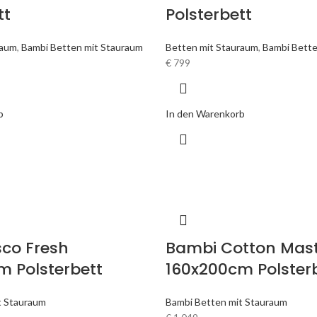
tt
Polsterbett
raum
,
Bambi Betten mit Stauraum
Betten mit Stauraum
,
Bambi Bette
€
799
b
In den Warenkorb
sco Fresh
Bambi Cotton Mas
m Polsterbett
160x200cm Polster
t Stauraum
Bambi Betten mit Stauraum