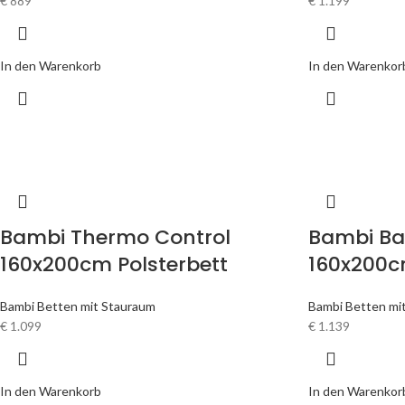
€
889
€
1.199
In den Warenkorb
In den Warenkor
Bambi Thermo Control
Bambi Ba
160x200cm Polsterbett
160x200c
Bambi Betten mit Stauraum
Bambi Betten mi
€
1.099
€
1.139
In den Warenkorb
In den Warenkor