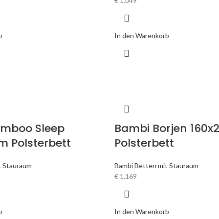
€
1.049
b
In den Warenkorb
mboo Sleep
Bambi Borjen 160
m Polsterbett
Polsterbett
t Stauraum
Bambi Betten mit Stauraum
€
1.169
b
In den Warenkorb