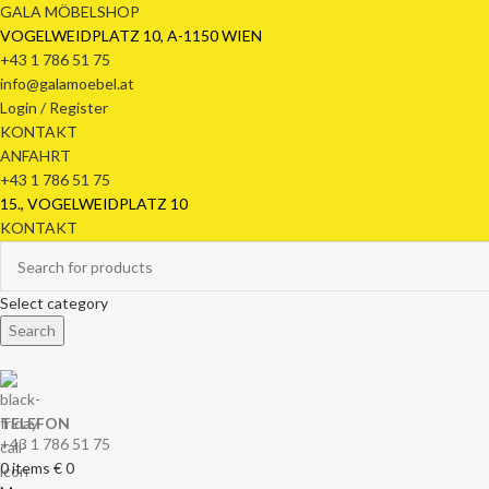
GALA MÖBELSHOP
VOGELWEIDPLATZ 10, A-1150 WIEN
+43 1 786 51 75
info@galamoebel.at
Login / Register
KONTAKT
ANFAHRT
+43 1 786 51 75
15., VOGELWEIDPLATZ 10
KONTAKT
Select category
Search
TELEFON
+43 1 786 51 75
0
items
€
0