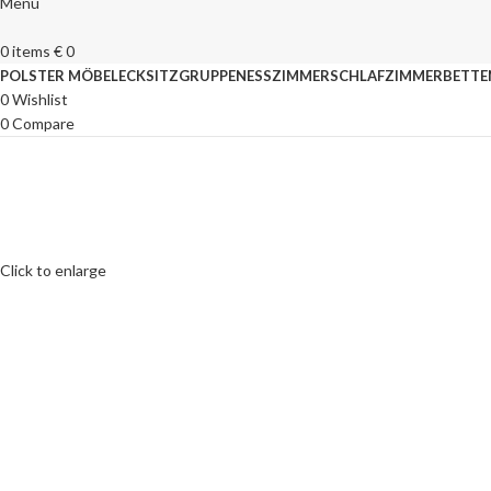
Menu
0
items
€
0
POLSTER MÖBEL
ECKSITZGRUPPEN
ESSZIMMER
SCHLAFZIMMER
BETTE
0
Wishlist
0
Compare
Click to enlarge