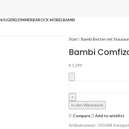
N
JUGENDZIMMER
BAROCK MÖBEL
BAMBI
Start
Bambi Betten mit Staurau
Bambi Comfizo
€
1.399
In den Warenkorb
Compare
Add to wishlist
Artikelnummer:
350.004
Kategori