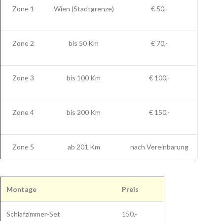
Zone 1
Wien (Stadtgrenze)
€ 50,-
Zone 2
bis 50 Km
€ 70,-
Zone 3
bis 100 Km
€ 100,-
Zone 4
bis 200 Km
€ 150,-
Zone 5
ab 201 Km
nach Vereinbarung
Montage
Preis
Schlafzimmer-Set
150,-