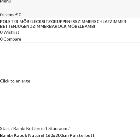
Menu
0
items
€
0
POLSTER MÖBEL
ECKSITZGRUPPEN
ESSZIMMER
SCHLAFZIMMER
BETTEN
JUGENDZIMMER
BAROCK MÖBEL
BAMBI
0
Wishlist
0
Compare
Click to enlarge
Start
Bambi Betten mit Stauraum
Bambi Kapok Naturel 160x200cm Polsterbett