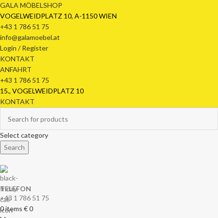
GALA MÖBELSHOP
VOGELWEIDPLATZ 10, A-1150 WIEN
+43 1 786 51 75
info@galamoebel.at
Login / Register
KONTAKT
ANFAHRT
+43 1 786 51 75
15., VOGELWEIDPLATZ 10
KONTAKT
Select category
Search
TELEFON
+43 1 786 51 75
0
items
€
0