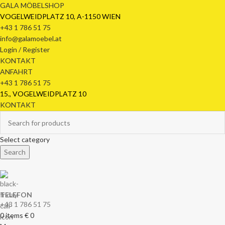
GALA MÖBELSHOP
VOGELWEIDPLATZ 10, A-1150 WIEN
+43 1 786 51 75
info@galamoebel.at
Login / Register
KONTAKT
ANFAHRT
+43 1 786 51 75
15., VOGELWEIDPLATZ 10
KONTAKT
Select category
Search
TELEFON
+43 1 786 51 75
0
items
€
0