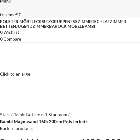
Menu
0
items
€
0
POLSTER MÖBEL
ECKSITZGRUPPEN
ESSZIMMER
SCHLAFZIMMER
BETTEN
JUGENDZIMMER
BAROCK MÖBEL
BAMBI
0
Wishlist
0
Compare
Click to enlarge
Start
Bambi Betten mit Stauraum
Bambi Magnasand 160x200cm Polsterbett
Back to products