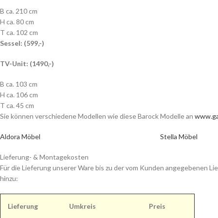
B ca. 210 cm
H ca. 80 cm
T ca. 102 cm
Sessel: (599,-)
TV-Unit: (1490,-)
B ca. 103 cm
H ca. 106 cm
T ca. 45 cm
Sie können verschiedene Modellen wie diese Barock Modelle an
www.ga
Aldora Möbel
Stella Möbel
Lieferung- & Montagekosten
Für die Lieferung unserer Ware bis zu der vom Kunden angegebenen Lie
hinzu:
Lieferung
Umkreis
Preis