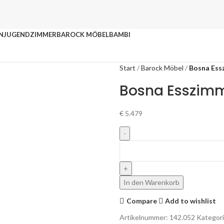
N
JUGENDZIMMER
BAROCK MÖBEL
BAMBI
Start
Barock Möbel
Bosna Ess
Bosna Esszim
€
5.479
In den Warenkorb
Compare
Add to wishlist
Artikelnummer:
142.052
Kategori