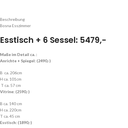
Beschreibung
Bosna Esszimmer
Esstisch + 6 Sessel: 5479,-
Maße im Detail ca. :
Anrichte + Spiegel: (2490,-)
B ca. 206cm
H ca. 101cm
T ca. 57 cm
Vitrine: (2590,-)
B ca. 140 cm
H ca. 220cm
T ca. 45 cm
Esstisch: (1890,-)