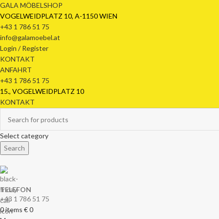
GALA MÖBELSHOP
VOGELWEIDPLATZ 10, A-1150 WIEN
+43 1 786 51 75
info@galamoebel.at
Login / Register
KONTAKT
ANFAHRT
+43 1 786 51 75
15., VOGELWEIDPLATZ 10
KONTAKT
Select category
Search
TELEFON
+43 1 786 51 75
0
items
€
0