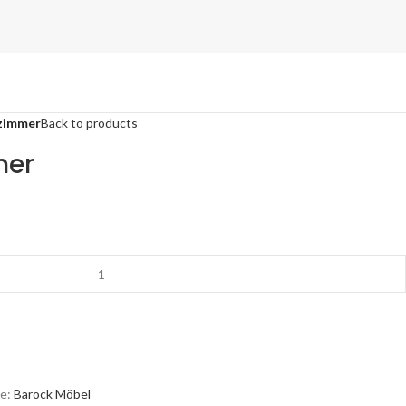
zimmer
Back to products
mer
e:
Barock Möbel