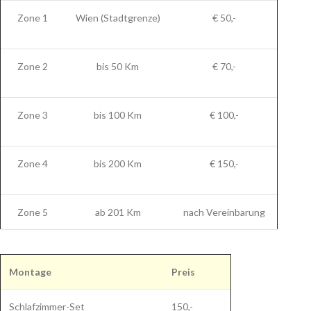
Zone 1
Wien (Stadtgrenze)
€ 50,-
Zone 2
bis 50 Km
€ 70,-
Zone 3
bis 100 Km
€ 100,-
Zone 4
bis 200 Km
€ 150,-
Zone 5
ab 201 Km
nach Vereinbarung
Montage
Preis
Schlafzimmer-Set
150,-