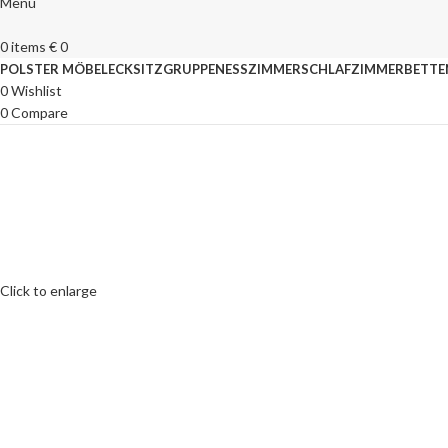
Menu
0
items
€
0
POLSTER MÖBEL
ECKSITZGRUPPEN
ESSZIMMER
SCHLAFZIMMER
BETTE
0
Wishlist
0
Compare
Click to enlarge