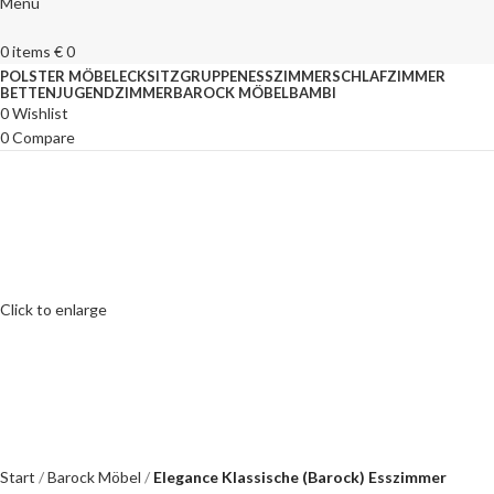
Menu
0
items
€
0
POLSTER MÖBEL
ECKSITZGRUPPEN
ESSZIMMER
SCHLAFZIMMER
BETTEN
JUGENDZIMMER
BAROCK MÖBEL
BAMBI
0
Wishlist
0
Compare
Click to enlarge
Start
Barock Möbel
Elegance Klassische (Barock) Esszimmer