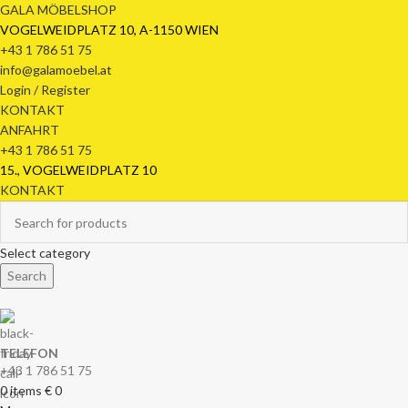
GALA MÖBELSHOP
VOGELWEIDPLATZ 10, A-1150 WIEN
+43 1 786 51 75
info@galamoebel.at
Login / Register
KONTAKT
ANFAHRT
+43 1 786 51 75
15., VOGELWEIDPLATZ 10
KONTAKT
Select category
Search
TELEFON
+43 1 786 51 75
0
items
€
0