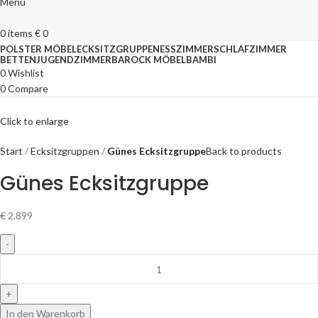
Menu
0
items
€
0
POLSTER MÖBEL
ECKSITZGRUPPEN
ESSZIMMER
SCHLAFZIMMER
BETTEN
JUGENDZIMMER
BAROCK MÖBEL
BAMBI
0
Wishlist
0
Compare
Click to enlarge
Start
Ecksitzgruppen
Günes Ecksitzgruppe
Back to products
Günes Ecksitzgruppe
€
2.899
In den Warenkorb