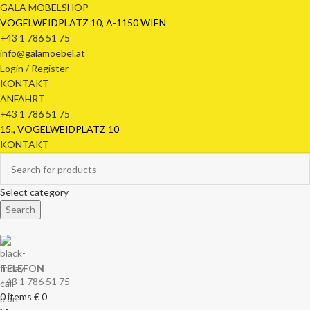
GALA MÖBELSHOP
VOGELWEIDPLATZ 10, A-1150 WIEN
+43 1 786 51 75
info@galamoebel.at
Login / Register
KONTAKT
ANFAHRT
+43 1 786 51 75
15., VOGELWEIDPLATZ 10
KONTAKT
Select category
Search
TELEFON
+43 1 786 51 75
0
items
€
0