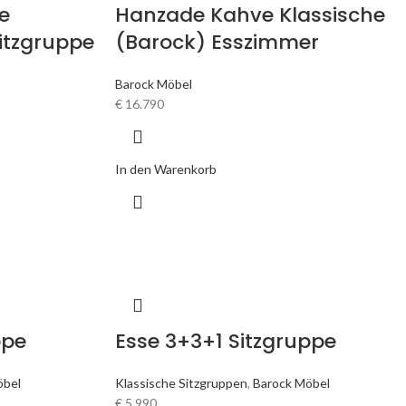
e
Hanzade Kahve Klassische
itzgruppe
(Barock) Esszimmer
Barock Möbel
€
16.790
In den Warenkorb
ppe
Esse 3+3+1 Sitzgruppe
öbel
Klassische Sitzgruppen
,
Barock Möbel
€
5.990