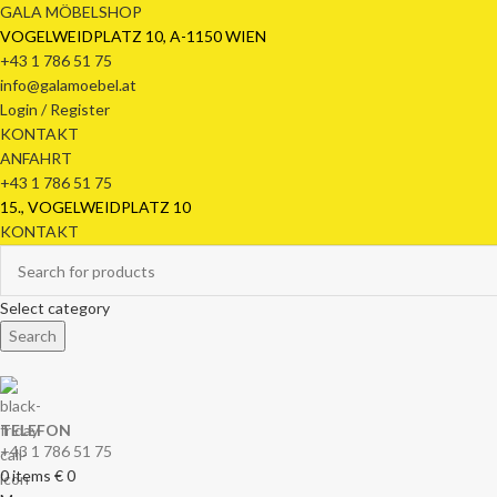
GALA MÖBELSHOP
VOGELWEIDPLATZ 10, A-1150 WIEN
+43 1 786 51 75
info@galamoebel.at
Login / Register
KONTAKT
ANFAHRT
+43 1 786 51 75
15., VOGELWEIDPLATZ 10
KONTAKT
Select category
Search
TELEFON
+43 1 786 51 75
0
items
€
0