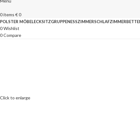
Menu
0
items
€
0
POLSTER MÖBEL
ECKSITZGRUPPEN
ESSZIMMER
SCHLAFZIMMER
BETTE
0
Wishlist
0
Compare
Click to enlarge