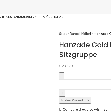
N
JUGENDZIMMER
BAROCK MÖBEL
BAMBI
Start
Barock Möbel
Hanzade G
Hanzade Gold 
Sitzgruppe
€
23.890
In den Warenkorb
Compare
Add to wishlist