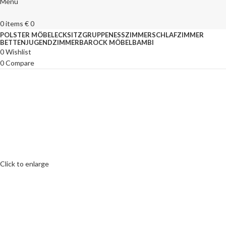
Menu
0
items
€
0
POLSTER MÖBEL
ECKSITZGRUPPEN
ESSZIMMER
SCHLAFZIMMER
BETTEN
JUGENDZIMMER
BAROCK MÖBEL
BAMBI
0
Wishlist
0
Compare
Click to enlarge