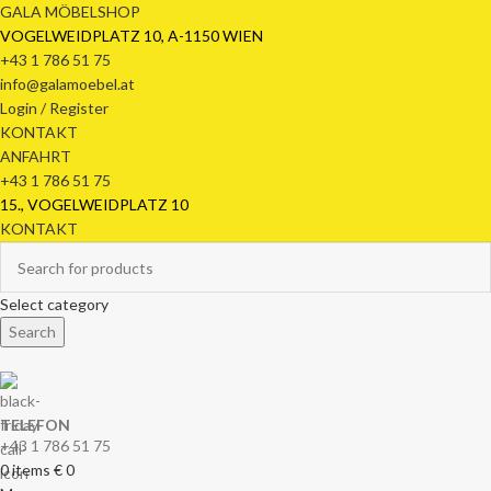
GALA MÖBELSHOP
VOGELWEIDPLATZ 10, A-1150 WIEN
+43 1 786 51 75
info@galamoebel.at
Login / Register
KONTAKT
ANFAHRT
+43 1 786 51 75
15., VOGELWEIDPLATZ 10
KONTAKT
Select category
Search
TELEFON
+43 1 786 51 75
0
items
€
0