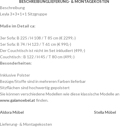
BESCHREIBUNG
LIEFERUNG- & MONTAGEKOSTEN
Beschreibung
Leyla 3+3+1+1 Sitzgruppe
Maße im Detail ca:
3er Sofa: B 225 / H 108 / T 85 cm (€ 2299,-)
1er Sofa: B 74 / H 123 / T 61 cm (€ 990,-)
Der Couchtisch ist nicht im Set inkludiert (499,-)
Couchtisch : B 122 / H 45 / T 80 cm (499,-)
Besonderheiten:
Inklusive Polster
Bezüge/Stoffe sind in mehreren Farben lieferbar
Sitzflächen sind hochwertig gepolstert
Sie können verschiedene Modellen wie diese klassische Modelle an
www.galamoebel.at
finden.
Aldora Möbel
Stella Möbel
Lieferung- & Montagekosten