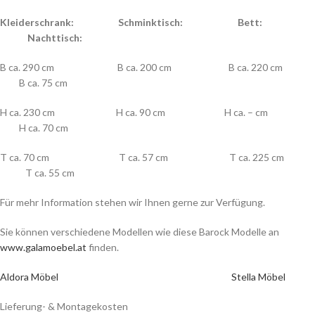
Kleiderschrank: Schminktisch: Bett:
Nachttisch:
B ca. 290 cm B ca. 200 cm B ca. 220 cm
B ca. 75 cm
H ca. 230 cm H ca. 90 cm H ca. – cm
H ca. 70 cm
T ca. 70 cm T ca. 57 cm T ca. 225 cm
T ca. 55 cm
Für mehr Information stehen wir Ihnen gerne zur Verfügung.
Sie können verschiedene Modellen wie diese Barock Modelle an
www.galamoebel.at
finden.
Aldora Möbel
Stella Möbel
Lieferung- & Montagekosten