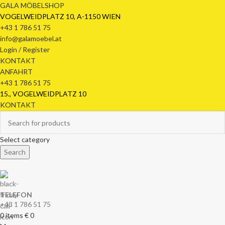
GALA MÖBELSHOP
VOGELWEIDPLATZ 10, A-1150 WIEN
+43 1 786 51 75
info@galamoebel.at
Login / Register
KONTAKT
ANFAHRT
+43 1 786 51 75
15., VOGELWEIDPLATZ 10
KONTAKT
Select category
Search
TELEFON
+43 1 786 51 75
0
items
€
0