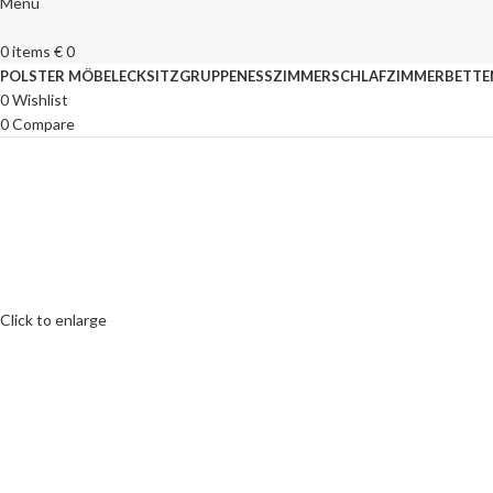
Menu
0
items
€
0
POLSTER MÖBEL
ECKSITZGRUPPEN
ESSZIMMER
SCHLAFZIMMER
BETTE
0
Wishlist
0
Compare
Click to enlarge