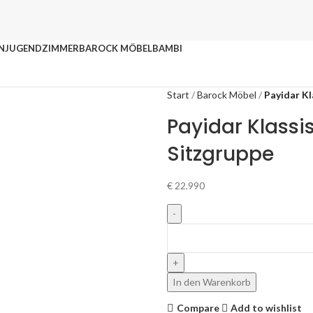
N
JUGENDZIMMER
BAROCK MÖBEL
BAMBI
Start
Barock Möbel
Payidar Kl
Payidar Klassi
Sitzgruppe
€
22.990
In den Warenkorb
Compare
Add to wishlist