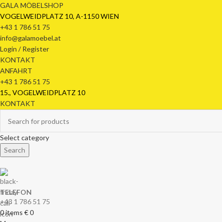
GALA MÖBELSHOP
VOGELWEIDPLATZ 10, A-1150 WIEN
+43 1 786 51 75
info@galamoebel.at
Login / Register
KONTAKT
ANFAHRT
+43 1 786 51 75
15., VOGELWEIDPLATZ 10
KONTAKT
Select category
Search
TELEFON
+43 1 786 51 75
0
items
€
0