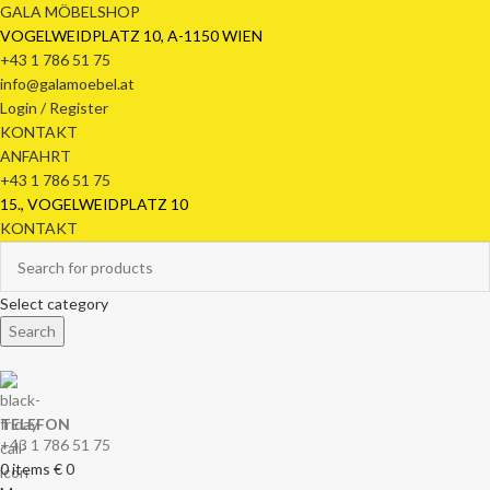
GALA MÖBELSHOP
VOGELWEIDPLATZ 10, A-1150 WIEN
+43 1 786 51 75
info@galamoebel.at
Login / Register
KONTAKT
ANFAHRT
+43 1 786 51 75
15., VOGELWEIDPLATZ 10
KONTAKT
Select category
Search
TELEFON
+43 1 786 51 75
0
items
€
0