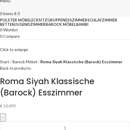
Menu
0
items
€
0
POLSTER MÖBEL
ECKSITZGRUPPEN
ESSZIMMER
SCHLAFZIMMER
BETTEN
JUGENDZIMMER
BAROCK MÖBEL
BAMBI
0
Wishlist
0
Compare
Click to enlarge
Start
Barock Möbel
Roma Siyah Klassische (Barock) Esszimmer
Back to products
Roma Siyah Klassische
(Barock) Esszimmer
€
10.690