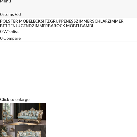
Menu
0
items
€
0
POLSTER MÖBEL
ECKSITZGRUPPEN
ESSZIMMER
SCHLAFZIMMER
BETTEN
JUGENDZIMMER
BAROCK MÖBEL
BAMBI
0
Wishlist
0
Compare
Click to enlarge