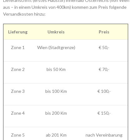
Lieferanschrift (erstes Haustor) innerhalb Österreichs (von Wien
aus – in einem Umkreis von 400km) kommen zum Preis folgende
Versandkosten hinzu:
Lieferung
Umkreis
Preis
Zone 1
Wien (Stadtgrenze)
€ 50,-
Zone 2
bis 50 Km
€ 70,-
Zone 3
bis 100 Km
€ 100,-
Zone 4
bis 200 Km
€ 150,-
Zone 5
ab 201 Km
nach Vereinbarung