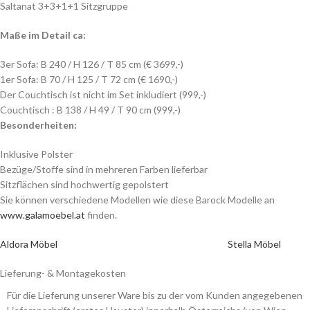
Saltanat 3+3+1+1 Sitzgruppe
Maße im Detail ca:
3er Sofa: B 240 / H 126 / T 85 cm (€ 3699,-)
1er Sofa: B 70 / H 125 / T 72 cm (€ 1690,-)
Der Couchtisch ist nicht im Set inkludiert (999,-)
Couchtisch : B 138 / H 49 / T 90 cm (999,-)
Besonderheiten:
Inklusive Polster
Bezüge/Stoffe sind in mehreren Farben lieferbar
Sitzflächen sind hochwertig gepolstert
Sie können verschiedene Modellen wie diese Barock Modelle an
www.galamoebel.at
finden.
Aldora Möbel
Stella Möbel
Lieferung- & Montagekosten
Für die Lieferung unserer Ware bis zu der vom Kunden angegebenen