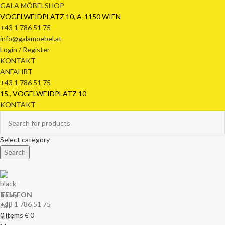
GALA MÖBELSHOP
VOGELWEIDPLATZ 10, A-1150 WIEN
+43 1 786 51 75
info@galamoebel.at
Login / Register
KONTAKT
ANFAHRT
+43 1 786 51 75
15., VOGELWEIDPLATZ 10
KONTAKT
Select category
Search
TELEFON
+43 1 786 51 75
0
items
€
0