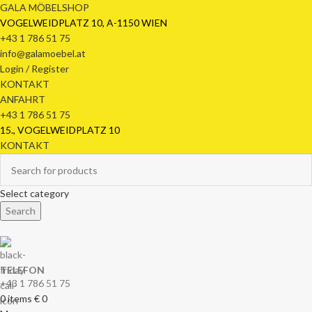
GALA MÖBELSHOP
VOGELWEIDPLATZ 10, A-1150 WIEN
+43 1 786 51 75
info@galamoebel.at
Login / Register
KONTAKT
ANFAHRT
+43 1 786 51 75
15., VOGELWEIDPLATZ 10
KONTAKT
Select category
Search
TELEFON
+43 1 786 51 75
0
items
€
0