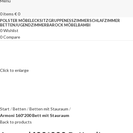
Menu
0
items
€
0
POLSTER MÖBEL
ECKSITZGRUPPEN
ESSZIMMER
SCHLAFZIMMER
BETTEN
JUGENDZIMMER
BAROCK MÖBEL
BAMBI
0
Wishlist
0
Compare
Click to enlarge
Start
Betten
Betten mit Stauraum
Armoni 160*200 Bett mit Stauraum
Back to products