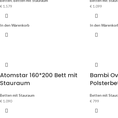
Betten
,
Betten mit Stauraum
Betten mit Stau
€
1.579
€
1.099
In den Warenkorb
In den Warenkor
Atomstar 160*200 Bett mit
Bambi Ov
Stauraum
Polsterbe
Betten mit Stauraum
Betten mit Stau
€
1.090
€
799