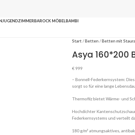
N
JUGENDZIMMER
BAROCK MÖBEL
BAMBI
Start
Betten
Betten mit Stau
Asya 160*200 B
€
999
– Bonnell-Federkernsystem: Dies
sorgt so für eine lange Lebensdau
Thermofilz bietet Wärme- und Sc
Hochdichter Kantenschutzschaum 
Federkernsystems und verteilt d
180 g/m² atmungsaktives, antiba