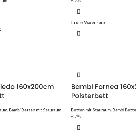
raum
€
939
In den Warenkorb
b
iedo 160x200cm
Bambi Fornea 160
tt
Polsterbett
raum
,
Bambi Betten mit Stauraum
Betten mit Stauraum
,
Bambi Bette
€
799