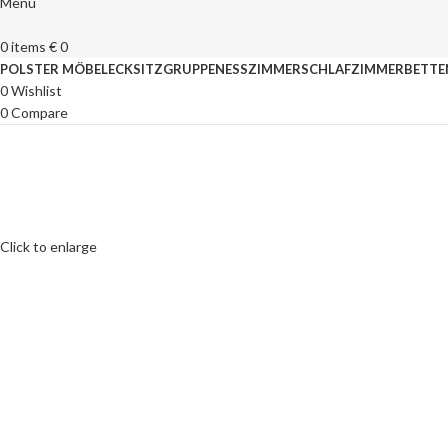
Menu
0
items
€
0
POLSTER MÖBEL
ECKSITZGRUPPEN
ESSZIMMER
SCHLAFZIMMER
BETTE
0
Wishlist
0
Compare
Click to enlarge