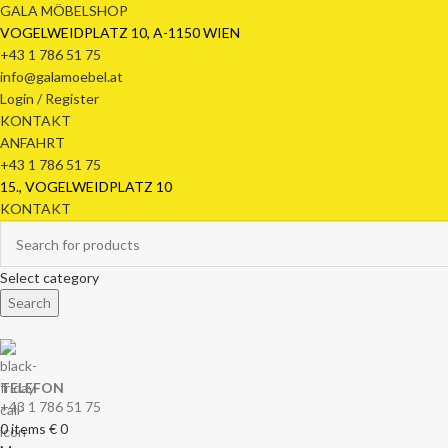
GALA MÖBELSHOP
VOGELWEIDPLATZ 10, A-1150 WIEN
+43 1 786 51 75
info@galamoebel.at
Login / Register
KONTAKT
ANFAHRT
+43 1 786 51 75
15., VOGELWEIDPLATZ 10
KONTAKT
Select category
Search
TELEFON
+43 1 786 51 75
0
items
€
0