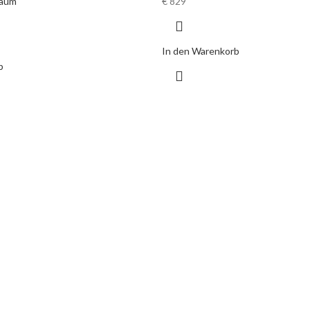
raum
€
829
In den Warenkorb
b