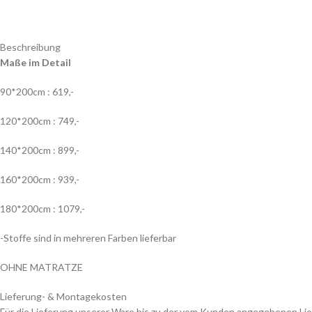
Beschreibung
Maße im Detail
90*200cm : 619,-
120*200cm : 749,-
140*200cm : 899,-
160*200cm : 939,-
180*200cm : 1079,-
-Stoffe sind in mehreren Farben lieferbar
OHNE MATRATZE
Lieferung- & Montagekosten
Für die Lieferung unserer Ware bis zu der vom Kunden angegebenen Lie