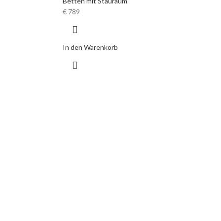
Betten mit Stauraum
€
789
In den Warenkorb