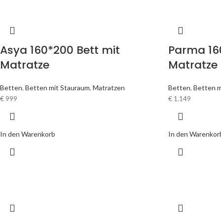
Asya 160*200 Bett mit
Parma 16
Matratze
Matratze
Betten
,
Betten mit Stauraum
,
Matratzen
Betten
,
Betten m
€
999
€
1.149
In den Warenkorb
In den Warenkor