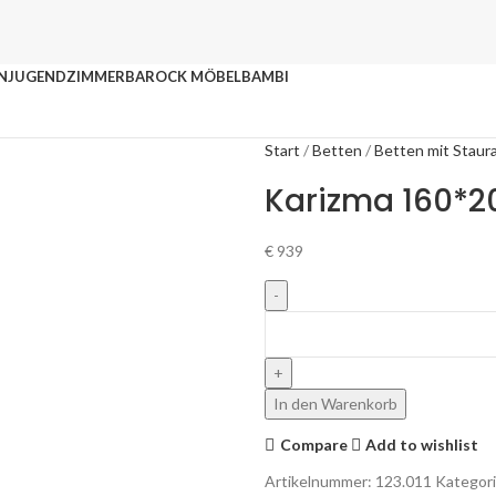
N
JUGENDZIMMER
BAROCK MÖBEL
BAMBI
Start
Betten
Betten mit Stau
Karizma 160*2
€
939
In den Warenkorb
Compare
Add to wishlist
Artikelnummer:
123.011
Kategori