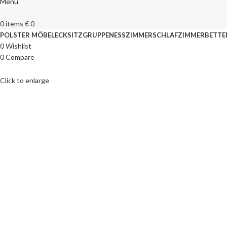
Menu
0
items
€
0
POLSTER MÖBEL
ECKSITZGRUPPEN
ESSZIMMER
SCHLAFZIMMER
BETTE
0
Wishlist
0
Compare
Click to enlarge