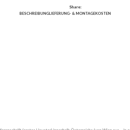
Share:
BESCHREIBUNG
LIEFERUNG- & MONTAGEKOSTEN
feranschrift (erstes Haustor) innerhalb Österreichs (von Wien aus – 