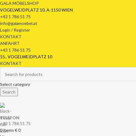
GALA MÖBELSHOP
VOGELWEIDPLATZ 10, A-1150 WIEN
+43 1 786 51 75
info@galamoebel.at
Login / Register
KONTAKT
ANFAHRT
+43 1 786 51 75
15., VOGELWEIDPLATZ 10
KONTAKT
Select category
Search
TELEFON
+43 1 786 51 75
0
items
€
0