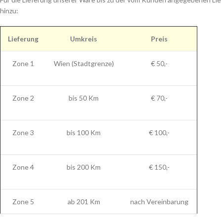
hinzu:
Lieferung
Umkreis
Preis
Zone 1
Wien (Stadtgrenze)
€ 50,-
Zone 2
bis 50 Km
€ 70,-
Zone 3
bis 100 Km
€ 100,-
Zone 4
bis 200 Km
€ 150,-
Zone 5
ab 201 Km
nach Vereinbarung