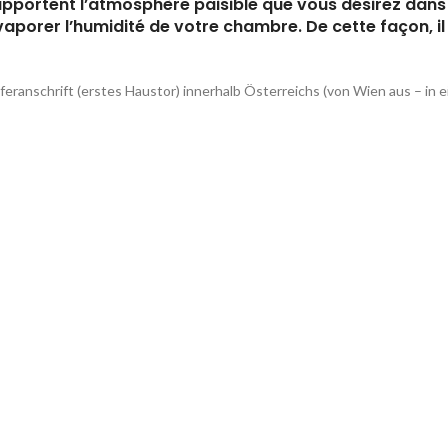
s apportent l’atmosphère paisible que vous désirez dan
évaporer l’humidité de votre chambre. De cette façon, 
feranschrift (erstes Haustor) innerhalb Österreichs (von Wien aus – 