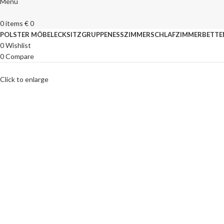
Menu
0
items
€
0
POLSTER MÖBEL
ECKSITZGRUPPEN
ESSZIMMER
SCHLAFZIMMER
BETTE
0
Wishlist
0
Compare
Click to enlarge