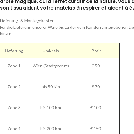
arbre magique, qui a l’effet curatif de la nature, vou
son tissu aident votre matelas à respirer et aident à 
Lieferung- & Montagekosten
Für die Lieferung unserer Ware bis zu der vom Kunden angegebenen Lie
hinzu:
Lieferung
Umkreis
Preis
Zone 1
Wien (Stadtgrenze)
€ 50,-
Zone 2
bis 50 Km
€ 70,-
Zone 3
bis 100 Km
€ 100,-
Zone 4
bis 200 Km
€ 150,-