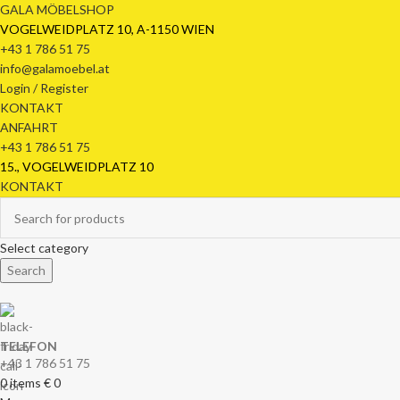
GALA MÖBELSHOP
VOGELWEIDPLATZ 10, A-1150 WIEN
+43 1 786 51 75
info@galamoebel.at
Login / Register
KONTAKT
ANFAHRT
+43 1 786 51 75
15., VOGELWEIDPLATZ 10
KONTAKT
Select category
Search
TELEFON
+43 1 786 51 75
0
items
€
0