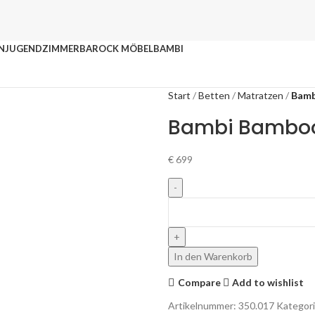
N
JUGENDZIMMER
BAROCK MÖBEL
BAMBI
Start
Betten
Matratzen
Bamb
Bambi Bamboo
€
699
In den Warenkorb
Compare
Add to wishlist
Artikelnummer:
350.017
Kategori