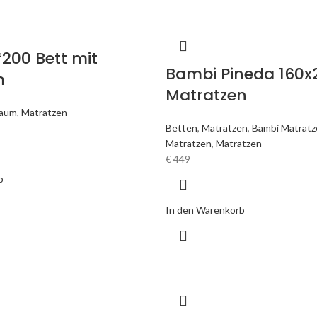
*200 Bett mit
Bambi Pineda 160
m
Matratzen
raum
,
Matratzen
Betten
,
Matratzen
,
Bambi Matratz
Matratzen
,
Matratzen
€
449
b
In den Warenkorb