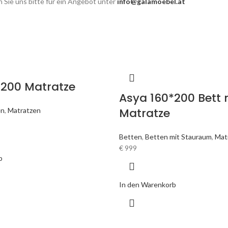
 Sie uns bitte für ein Angebot unter
info@galamoebel.at
*200 Matratze
Asya 160*200 Bett 
Matratze
en
,
Matratzen
Betten
,
Betten mit Stauraum
,
Mat
€
999
b
In den Warenkorb