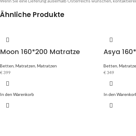
Wenn Sie eine Lieferung außerhalb Österreichs wünschen, kontaktieren
Ähnliche Produkte
Moon 160*200 Matratze
Asya 160
Betten
,
Matratzen
,
Matratzen
Betten
,
Matratz
€
399
€
349
In den Warenkorb
In den Warenkor