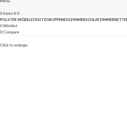
Menu
0
items
€
0
POLSTER MÖBEL
ECKSITZGRUPPEN
ESSZIMMER
SCHLAFZIMMER
BETTE
0
Wishlist
0
Compare
Click to enlarge