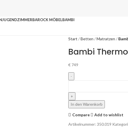
N
JUGENDZIMMER
BAROCK MÖBEL
BAMBI
Start
Betten
Matratzen
Bamb
Bambi Thermo 
€
749
In den Warenkorb
Compare
Add to wishlist
Artikelnummer:
350.019
Kategori