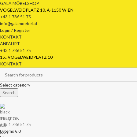
GALA MÖBELSHOP
VOGELWEIDPLATZ 10, A-1150 WIEN
+43 1 786 51 75
info@galamoebel.at
Login / Register
KONTAKT
ANFAHRT
+43 1 786 51 75
15., VOGELWEIDPLATZ 10
KONTAKT
Select category
Search
TELEFON
+43 1 786 51 75
0
items
€
0