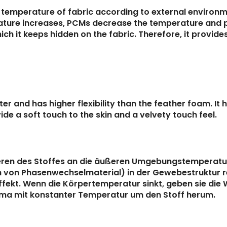
 temperature of fabric according to external environm
ature increases, PCMs decrease the temperature and p
ch it keeps hidden on the fabric. Therefore, it provide
er and has higher flexibility than the feather foam. It 
ide a soft touch to the skin and a velvety touch feel.
neren des Stoffes an die äußeren Umgebungstemperat
on Phasenwechselmaterial) in der Gewebestruktur rea
kt. Wenn die Körpertemperatur sinkt, geben sie die Wä
lima mit konstanter Temperatur um den Stoff herum.