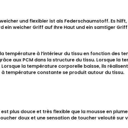
eicher und flexibler ist als Federschaumstoff. Es hilf
in weicher Griff auf Ihre Haut und ein samtiger Griff
 la température à l’intérieur du tissu en fonction des 
grâce aux PCM dans la structure du tissu. Lorsque la 
Lorsque la température corporelle baisse, ils réalisent 
t à température constante se produit autour du tissu.
st plus douce et très flexible que la mousse en plumes
toucher doux et une sensation de toucher velouté sur v