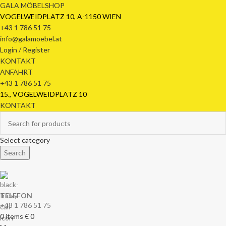
GALA MÖBELSHOP
VOGELWEIDPLATZ 10, A-1150 WIEN
+43 1 786 51 75
info@galamoebel.at
Login / Register
KONTAKT
ANFAHRT
+43 1 786 51 75
15., VOGELWEIDPLATZ 10
KONTAKT
Select category
Search
TELEFON
+43 1 786 51 75
0
items
€
0