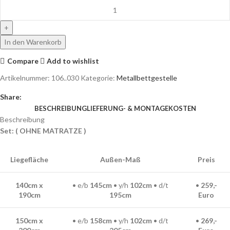
In den Warenkorb
Compare
Add to wishlist
Artikelnummer:
106..030
Kategorie:
Metallbettgestelle
Share:
BESCHREIBUNG
LIEFERUNG- & MONTAGEKOSTEN
Beschreibung
Set: ( OHNE MATRATZE )
Liegefläche
Außen-Maß
Preis
140cm x
• e/b
145cm
• y/h
102
cm
• d/t
•
259,-
190cm
195
cm
Euro
150cm x
• e/b
158cm
• y/h
102
cm
• d/t
•
269,-