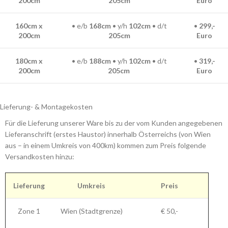
200cm
205
cm
Euro
160cm x
• e/b
168
cm
• y/h
102
cm
• d/t
•
299,-
200cm
205cm
Euro
180cm x
• e/b
188cm
• y/h
102
cm
• d/t
•
319,-
200cm
205
cm
Euro
Lieferung- & Montagekosten
Für die Lieferung unserer Ware bis zu der vom Kunden angegebenen
Lieferanschrift (erstes Haustor) innerhalb Österreichs (von Wien
aus – in einem Umkreis von 400km) kommen zum Preis folgende
Versandkosten hinzu:
Lieferung
Umkreis
Preis
Zone 1
Wien (Stadtgrenze)
€ 50,-