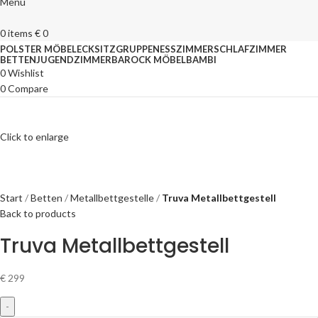
Menu
0
items
€
0
POLSTER MÖBEL
ECKSITZGRUPPEN
ESSZIMMER
SCHLAFZIMMER
BETTEN
JUGENDZIMMER
BAROCK MÖBEL
BAMBI
0
Wishlist
0
Compare
Click to enlarge
Start
Betten
Metallbettgestelle
Truva Metallbettgestell
Back to products
Truva Metallbettgestell
€
299