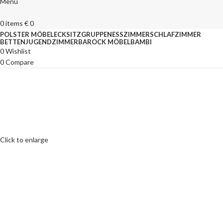
Menu
0
items
€
0
POLSTER MÖBEL
ECKSITZGRUPPEN
ESSZIMMER
SCHLAFZIMMER
BETTEN
JUGENDZIMMER
BAROCK MÖBEL
BAMBI
0
Wishlist
0
Compare
Click to enlarge