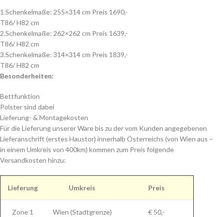
1.Schenkelmaße: 255×314 cm Preis 1690,-
T86/ H82 cm
2.Schenkelmaße: 262×262 cm Preis 1639,-
T86/ H82 cm
3.Schenkelmaße: 314×314 cm Preis 1839,-
T86/ H82 cm
Besonderheiten:
Bettfunktion
Polster sind dabei
Lieferung- & Montagekosten
Für die Lieferung unserer Ware bis zu der vom Kunden angegebenen
Lieferanschrift (erstes Haustor) innerhalb Österreichs (von Wien aus –
in einem Umkreis von 400km) kommen zum Preis folgende
Versandkosten hinzu:
Lieferung
Umkreis
Preis
Zone 1
Wien (Stadtgrenze)
€ 50,-