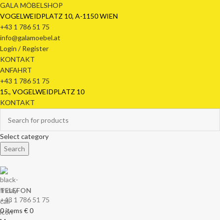
GALA MÖBELSHOP
VOGELWEIDPLATZ 10, A-1150 WIEN
+43 1 786 51 75
info@galamoebel.at
Login / Register
KONTAKT
ANFAHRT
+43 1 786 51 75
15., VOGELWEIDPLATZ 10
KONTAKT
Select category
Search
TELEFON
+43 1 786 51 75
0
items
€
0