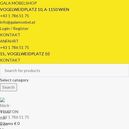
GALA MÖBELSHOP
VOGELWEIDPLATZ 10, A-1150 WIEN
+43 1 786 51 75
info@galamoebel.at
Login / Register
KONTAKT
ANFAHRT
+43 1 786 51 75
15., VOGELWEIDPLATZ 10
KONTAKT
Select category
Search
TELEFON
+43 1 786 51 75
0
items
€
0