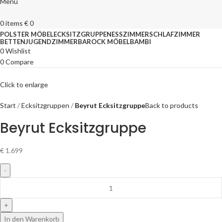
Menu
0
items
€
0
POLSTER MÖBEL
ECKSITZGRUPPEN
ESSZIMMER
SCHLAFZIMMER
BETTEN
JUGENDZIMMER
BAROCK MÖBEL
BAMBI
0
Wishlist
0
Compare
Click to enlarge
Start
Ecksitzgruppen
Beyrut Ecksitzgruppe
Back to products
Beyrut Ecksitzgruppe
€
1.699
In den Warenkorb