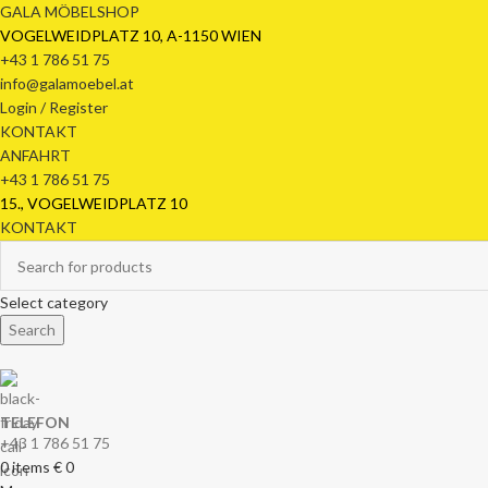
GALA MÖBELSHOP
VOGELWEIDPLATZ 10, A-1150 WIEN
+43 1 786 51 75
info@galamoebel.at
Login / Register
KONTAKT
ANFAHRT
+43 1 786 51 75
15., VOGELWEIDPLATZ 10
KONTAKT
Select category
Search
TELEFON
+43 1 786 51 75
0
items
€
0