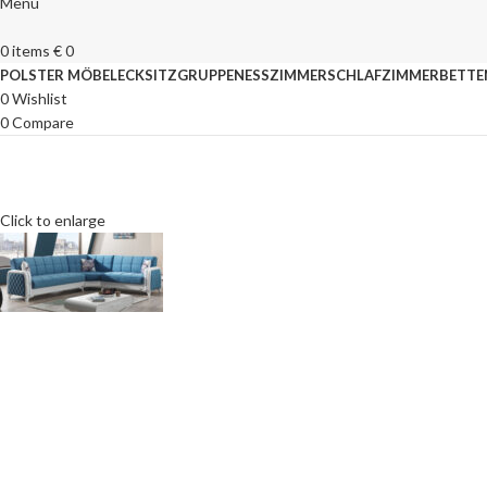
Menu
0
items
€
0
POLSTER MÖBEL
ECKSITZGRUPPEN
ESSZIMMER
SCHLAFZIMMER
BETTE
0
Wishlist
0
Compare
Click to enlarge