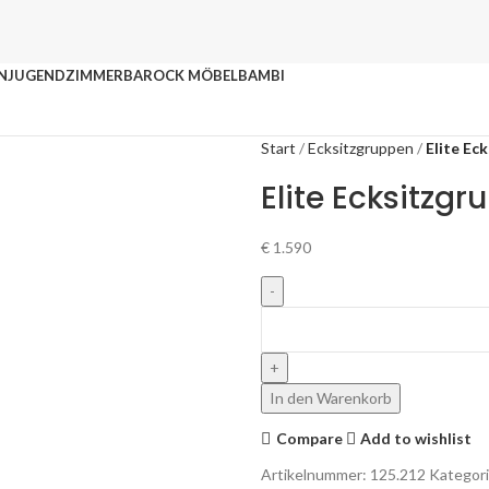
N
JUGENDZIMMER
BAROCK MÖBEL
BAMBI
Start
Ecksitzgruppen
Elite Ec
Elite Ecksitzgr
€
1.590
In den Warenkorb
Compare
Add to wishlist
Artikelnummer:
125.212
Kategori