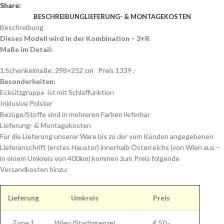
Share:
BESCHREIBUNG
LIEFERUNG- & MONTAGEKOSTEN
Beschreibung
Dieses Modell wird in der Kombination – 3+R
Maße im Detail:
1.Schenkelmaße: 298×252 cm Preis 1339 ,-
Besonderheiten:
Ecksitzgruppe ist mit Schlaffunktion
Inklusive Polster
Bezüge/Stoffe sind in mehreren Farben lieferbar
Lieferung- & Montagekosten
Für die Lieferung unserer Ware bis zu der vom Kunden angegebenen
Lieferanschrift (erstes Haustor) innerhalb Österreichs (von Wien aus –
in einem Umkreis von 400km) kommen zum Preis folgende
Versandkosten hinzu:
Lieferung
Umkreis
Preis
Zone 1
Wien (Stadtgrenze)
€ 50,-