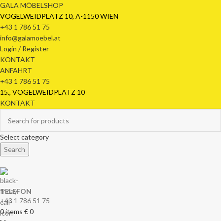
GALA MÖBELSHOP
VOGELWEIDPLATZ 10, A-1150 WIEN
+43 1 786 51 75
info@galamoebel.at
Login / Register
KONTAKT
ANFAHRT
+43 1 786 51 75
15., VOGELWEIDPLATZ 10
KONTAKT
Select category
Search
TELEFON
+43 1 786 51 75
0
items
€
0