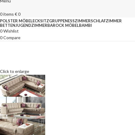
Menu
0
items
€
0
POLSTER MÖBEL
ECKSITZGRUPPEN
ESSZIMMER
SCHLAFZIMMER
BETTEN
JUGENDZIMMER
BAROCK MÖBEL
BAMBI
0
Wishlist
0
Compare
Click to enlarge