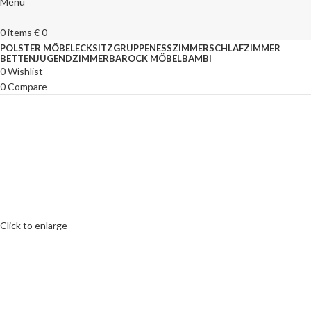
Menu
0
items
€
0
POLSTER MÖBEL
ECKSITZGRUPPEN
ESSZIMMER
SCHLAFZIMMER
BETTEN
JUGENDZIMMER
BAROCK MÖBEL
BAMBI
0
Wishlist
0
Compare
Click to enlarge