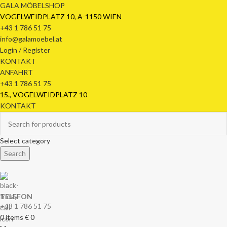
GALA MÖBELSHOP
VOGELWEIDPLATZ 10, A-1150 WIEN
+43 1 786 51 75
info@galamoebel.at
Login / Register
KONTAKT
ANFAHRT
+43 1 786 51 75
15., VOGELWEIDPLATZ 10
KONTAKT
Select category
Search
TELEFON
+43 1 786 51 75
0
items
€
0