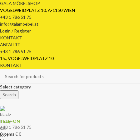
GALA MÖBELSHOP
VOGELWEIDPLATZ 10, A-1150 WIEN
+43 1 786 51 75
info@galamoebel.at
Login / Register
KONTAKT
ANFAHRT
+43 1 786 51 75
15., VOGELWEIDPLATZ 10
KONTAKT
Select category
Search
TELEFON
+43 1 786 51 75
0
items
€
0