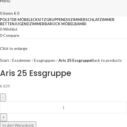
Menu
0
items
€
0
POLSTER MÖBEL
ECKSITZGRUPPEN
ESSZIMMER
SCHLAFZIMMER
BETTEN
JUGENDZIMMER
BAROCK MÖBEL
BAMBI
0
Wishlist
0
Compare
Click to enlarge
Start
Esszimmer
Essgruppen
Aris 25 Essgruppe
Back to products
Aris 25 Essgruppe
€
839
In den Warenkorb