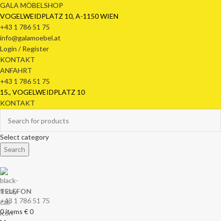
GALA MÖBELSHOP
VOGELWEIDPLATZ 10, A-1150 WIEN
+43 1 786 51 75
info@galamoebel.at
Login / Register
KONTAKT
ANFAHRT
+43 1 786 51 75
15., VOGELWEIDPLATZ 10
KONTAKT
Select category
Search
TELEFON
+43 1 786 51 75
0
items
€
0