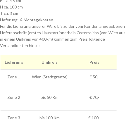
B ca. 45 cm
H ca. 100 cm
T ca. 3 cm
Lieferung- & Montagekosten
Für die Lieferung unserer Ware bis zu der vom Kunden angegebenen
Lieferanschrift (erstes Haustor) innerhalb Österreichs (von Wien aus –
in einem Umkreis von 400km) kommen zum Preis folgende
Versandkosten hinzu:
Lieferung
Umkreis
Preis
Zone 1
Wien (Stadtgrenze)
€ 50,-
Zone 2
bis 50 Km
€ 70,-
Zone 3
bis 100 Km
€ 100,-