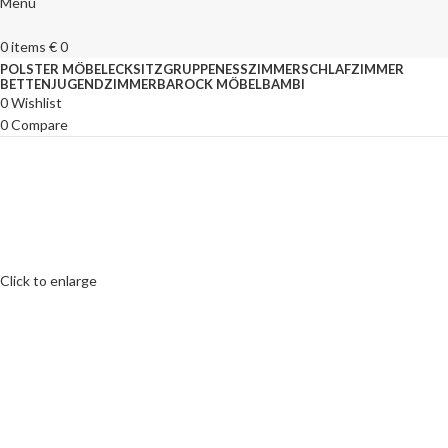
Menu
0
items
€
0
POLSTER MÖBEL
ECKSITZGRUPPEN
ESSZIMMER
SCHLAFZIMMER
BETTEN
JUGENDZIMMER
BAROCK MÖBEL
BAMBI
0
Wishlist
0
Compare
Click to enlarge