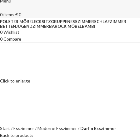
Menu
0
items
€
0
POLSTER MÖBEL
ECKSITZGRUPPEN
ESSZIMMER
SCHLAFZIMMER
BETTEN
JUGENDZIMMER
BAROCK MÖBEL
BAMBI
0
Wishlist
0
Compare
Click to enlarge
Start
Esszimmer
Moderne Esszimmer
Darlin Esszimmer
Back to products