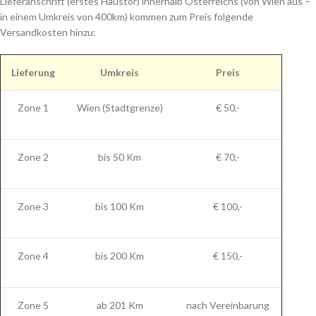
Lieferanschrift (erstes Haustor) innerhalb Österreichs (von Wien aus –
in einem Umkreis von 400km) kommen zum Preis folgende
Versandkosten hinzu:
Lieferung
Umkreis
Preis
Zone 1
Wien (Stadtgrenze)
€ 50,-
Zone 2
bis 50 Km
€ 70,-
Zone 3
bis 100 Km
€ 100,-
Zone 4
bis 200 Km
€ 150,-
Zone 5
ab 201 Km
nach Vereinbarung