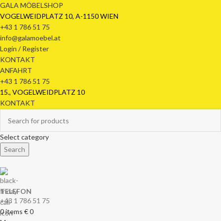
GALA MÖBELSHOP
VOGELWEIDPLATZ 10, A-1150 WIEN
+43 1 786 51 75
info@galamoebel.at
Login / Register
KONTAKT
ANFAHRT
+43 1 786 51 75
15., VOGELWEIDPLATZ 10
KONTAKT
Select category
Search
TELEFON
+43 1 786 51 75
0
items
€
0