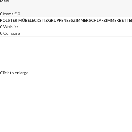
Menu
0
items
€
0
POLSTER MÖBEL
ECKSITZGRUPPEN
ESSZIMMER
SCHLAFZIMMER
BETTE
0
Wishlist
0
Compare
Click to enlarge