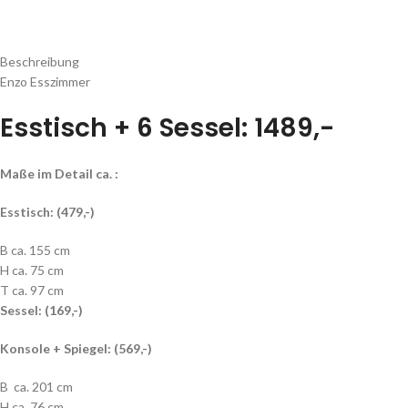
Beschreibung
Enzo Esszimmer
Esstisch + 6 Sessel: 1489,-
Maße im Detail ca. :
Esstisch: (479,-)
B ca. 155 cm
H ca. 75 cm
T ca. 97 cm
Sessel: (169,-)
Konsole + Spiegel: (569,-)
B ca. 201 cm
H ca. 76 cm