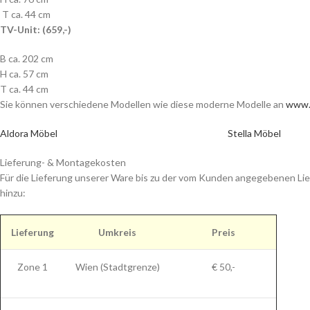
T ca. 44 cm
TV-Unit: (659,-)
B ca. 202 cm
H ca. 57 cm
T ca. 44 cm
Sie können verschiedene Modellen wie diese moderne Modelle an
www.
Aldora Möbel
Stella Möbel
Lieferung- & Montagekosten
Für die Lieferung unserer Ware bis zu der vom Kunden angegebenen Lie
hinzu:
Lieferung
Umkreis
Preis
Zone 1
Wien (Stadtgrenze)
€ 50,-