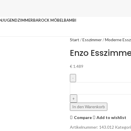
N
JUGENDZIMMER
BAROCK MÖBEL
BAMBI
Start
Esszimmer
Moderne Essz
Enzo Esszimme
€
1.489
In den Warenkorb
Compare
Add to wishlist
Artikelnummer:
143.012
Kategori