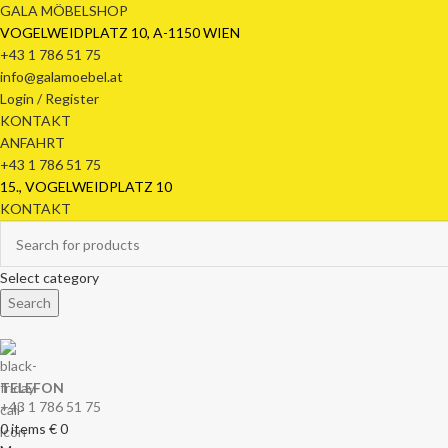
GALA MÖBELSHOP
VOGELWEIDPLATZ 10, A-1150 WIEN
+43 1 786 51 75
info@galamoebel.at
Login / Register
KONTAKT
ANFAHRT
+43 1 786 51 75
15., VOGELWEIDPLATZ 10
KONTAKT
Select category
Search
TELEFON
+43 1 786 51 75
0
items
€
0