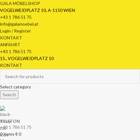
GALA MÖBELSHOP
VOGELWEIDPLATZ 10, A-1150 WIEN
+43 1 786 51 75
info@galamoebel.at
Login / Register
KONTAKT
ANFAHRT
+43 1 786 51 75
15., VOGELWEIDPLATZ 10
KONTAKT
Select category
Search
TELEFON
+43 1 786 51 75
0
items
€
0