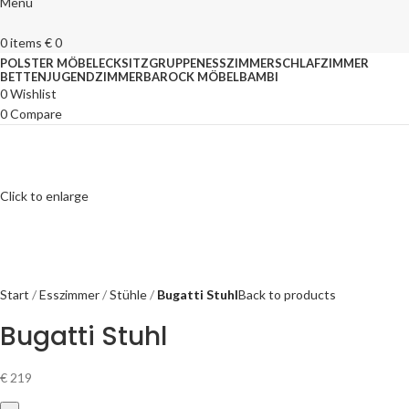
Menu
0
items
€
0
POLSTER MÖBEL
ECKSITZGRUPPEN
ESSZIMMER
SCHLAFZIMMER
BETTEN
JUGENDZIMMER
BAROCK MÖBEL
BAMBI
0
Wishlist
0
Compare
Click to enlarge
Start
Esszimmer
Stühle
Bugatti Stuhl
Back to products
Bugatti Stuhl
€
219