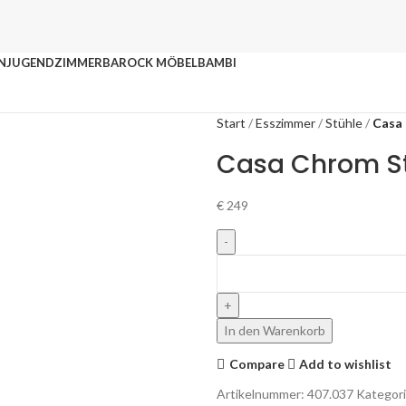
N
JUGENDZIMMER
BAROCK MÖBEL
BAMBI
Start
Esszimmer
Stühle
Casa
Casa Chrom S
€
249
In den Warenkorb
Compare
Add to wishlist
Artikelnummer:
407.037
Kategori