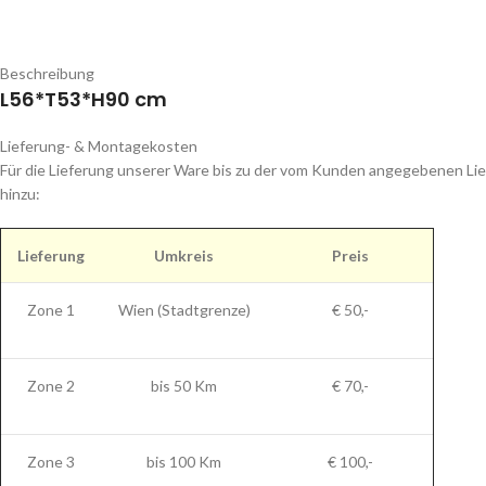
Beschreibung
L56*T53*H90 cm
Lieferung- & Montagekosten
Für die Lieferung unserer Ware bis zu der vom Kunden angegebenen Lie
hinzu:
Lieferung
Umkreis
Preis
Zone 1
Wien (Stadtgrenze)
€ 50,-
Zone 2
bis 50 Km
€ 70,-
Zone 3
bis 100 Km
€ 100,-