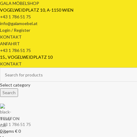
GALA MÖBELSHOP
VOGELWEIDPLATZ 10, A-1150 WIEN
+43 1 786 51 75
info@galamoebel.at
Login / Register
KONTAKT
ANFAHRT
+43 1 786 51 75
15., VOGELWEIDPLATZ 10
KONTAKT
Select category
Search
TELEFON
+43 1 786 51 75
0
items
€
0