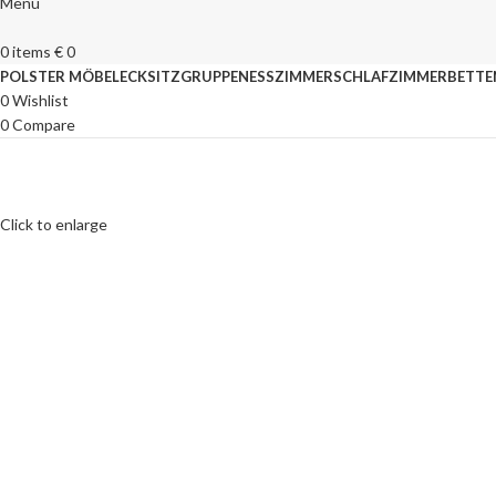
Menu
0
items
€
0
POLSTER MÖBEL
ECKSITZGRUPPEN
ESSZIMMER
SCHLAFZIMMER
BETTE
0
Wishlist
0
Compare
Click to enlarge