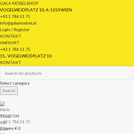
GALA MÖBELSHOP
VOGELWEIDPLATZ 10, A-1150 WIEN
+43 1 786 51 75
info@galamoebel.at
Login / Register
KONTAKT
ANFAHRT
+43 1 786 51 75
15., VOGELWEIDPLATZ 10
KONTAKT
Select category
Search
TELEFON
+43 1 786 51 75
0
items
€
0