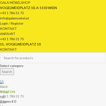
GALA MÖBELSHOP
VOGELWEIDPLATZ 10, A-1150 WIEN
+43 1 786 51 75
info@galamoebel.at
Login / Register
KONTAKT
ANFAHRT
+43 1 786 51 75
15., VOGELWEIDPLATZ 10
KONTAKT
Select category
Search
TELEFON
+43 1 786 51 75
0
items
€
0