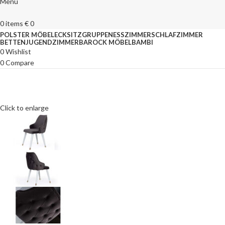
Menu
0
items
€
0
POLSTER MÖBEL
ECKSITZGRUPPEN
ESSZIMMER
SCHLAFZIMMER
BETTEN
JUGENDZIMMER
BAROCK MÖBEL
BAMBI
0
Wishlist
0
Compare
Click to enlarge