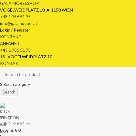
GALA MÖBELSHOP
VOGELWEIDPLATZ 10, A-1150 WIEN
+43 1 786 51 75
info@galamoebel.at
Login / Register
KONTAKT
ANFAHRT
+43 1 786 51 75
15., VOGELWEIDPLATZ 10
KONTAKT
Select category
Search
TELEFON
+43 1 786 51 75
0
items
€
0