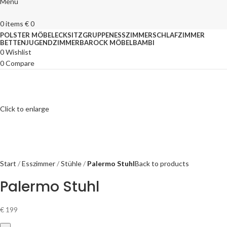
Menu
0
items
€
0
POLSTER MÖBEL
ECKSITZGRUPPEN
ESSZIMMER
SCHLAFZIMMER
BETTEN
JUGENDZIMMER
BAROCK MÖBEL
BAMBI
0
Wishlist
0
Compare
Click to enlarge
Start
Esszimmer
Stühle
Palermo Stuhl
Back to products
Palermo Stuhl
€
199