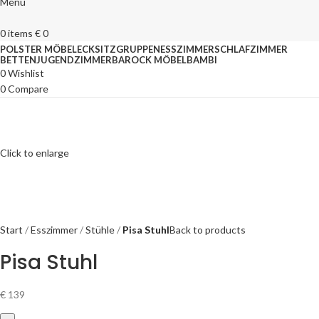
Menu
0
items
€
0
POLSTER MÖBEL
ECKSITZGRUPPEN
ESSZIMMER
SCHLAFZIMMER
BETTEN
JUGENDZIMMER
BAROCK MÖBEL
BAMBI
0
Wishlist
0
Compare
Click to enlarge
Start
Esszimmer
Stühle
Pisa Stuhl
Back to products
Pisa Stuhl
€
139