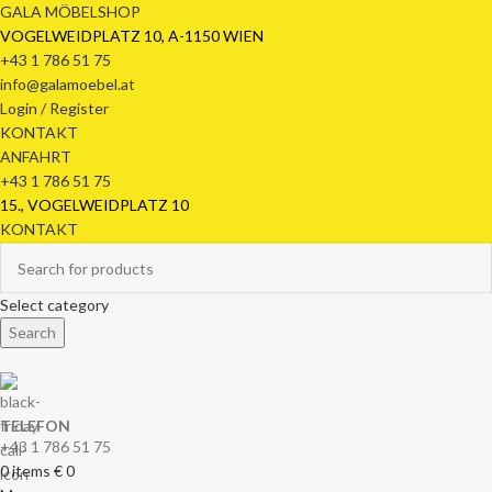
GALA MÖBELSHOP
VOGELWEIDPLATZ 10, A-1150 WIEN
+43 1 786 51 75
info@galamoebel.at
Login / Register
KONTAKT
ANFAHRT
+43 1 786 51 75
15., VOGELWEIDPLATZ 10
KONTAKT
Select category
Search
TELEFON
+43 1 786 51 75
0
items
€
0