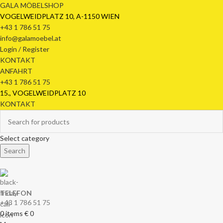
GALA MÖBELSHOP
VOGELWEIDPLATZ 10, A-1150 WIEN
+43 1 786 51 75
info@galamoebel.at
Login / Register
KONTAKT
ANFAHRT
+43 1 786 51 75
15., VOGELWEIDPLATZ 10
KONTAKT
Select category
Search
TELEFON
+43 1 786 51 75
0
items
€
0