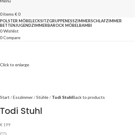
Menu
0
items
€
0
POLSTER MÖBEL
ECKSITZGRUPPEN
ESSZIMMER
SCHLAFZIMMER
BETTEN
JUGENDZIMMER
BAROCK MÖBEL
BAMBI
0
Wishlist
0
Compare
Click to enlarge
Start
Esszimmer
Stühle
Todi Stuhl
Back to products
Todi Stuhl
€
199