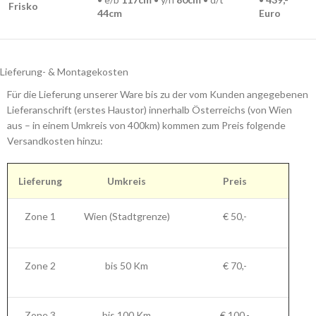
Frisko
44cm
Euro
Lieferung- & Montagekosten
Für die Lieferung unserer Ware bis zu der vom Kunden angegebenen
Lieferanschrift (erstes Haustor) innerhalb Österreichs (von Wien
aus – in einem Umkreis von 400km) kommen zum Preis folgende
Versandkosten hinzu:
Lieferung
Umkreis
Preis
Zone 1
Wien (Stadtgrenze)
€ 50,-
Zone 2
bis 50 Km
€ 70,-
Zone 3
bis 100 Km
€ 100,-