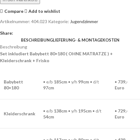
Compare
Add to wishlist
Artikelnummer:
404.023
Kategorie:
Jugendzimmer
Share:
BESCHREIBUNG
LIEFERUNG- & MONTAGEKOSTEN
Beschreibung
Set inkludiert Babybett 80×180 ( OHNE MATRATZE ) +
Kleiderschrank + Frisko
Babybett
• e/b
185cm
• y/h
99
cm
• d/t
•
739,-
80×180
97
cm
Euro
• e/b
138cm
• y/h
195cm
• d/t
•
729,-
Kleiderschrank
54
cm
Euro
• e/b
117cm
• y/h
80cm
• d/t
•
439,-