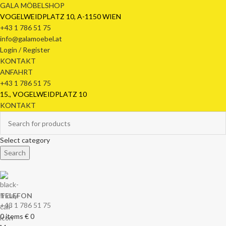
GALA MÖBELSHOP
VOGELWEIDPLATZ 10, A-1150 WIEN
+43 1 786 51 75
info@galamoebel.at
Login / Register
KONTAKT
ANFAHRT
+43 1 786 51 75
15., VOGELWEIDPLATZ 10
KONTAKT
Select category
Search
TELEFON
+43 1 786 51 75
0
items
€
0