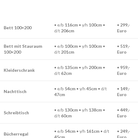
• e/b
116cm
• y/h
100
cm
•
•
299,-
Bett 100×200
d/t
206
cm
Euro
Bett mit Stauraum
• e/b
100cm
• y/h
100
cm
•
•
519,-
100×200
d/t
201
cm
Euro
• e/b
135cm
• y/h
200cm
•
•
959,-
Kleiderschrank
d/t
62
cm
Euro
• e/b
54
cm
• y/h
45
cm
• d/t
•
149,-
Nachttisch
47cm
Euro
• e/b
130cm
• y/h
138cm
•
•
449,-
Schreibtisch
d/t
60
cm
Euro
• e/b
54
cm
• y/h
161cm
• d/t
•
249,-
Bücherregal
45
cm
Euro