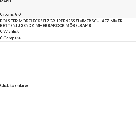
Menu
0
items
€
0
POLSTER MÖBEL
ECKSITZGRUPPEN
ESSZIMMER
SCHLAFZIMMER
BETTEN
JUGENDZIMMER
BAROCK MÖBEL
BAMBI
0
Wishlist
0
Compare
Click to enlarge