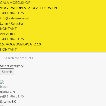
GALA MÖBELSHOP
VOGELWEIDPLATZ 10, A-1150 WIEN
+43 1 786 51 75
info@galamoebel.at
Login / Register
KONTAKT
ANFAHRT
+43 1 786 51 75
15., VOGELWEIDPLATZ 10
KONTAKT
Select category
Search
TELEFON
+43 1 786 51 75
0
items
€
0