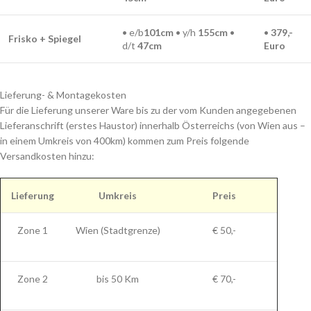
• e/b
101cm
• y/h
155cm
•
•
379,-
Frisko + Spiegel
d/t
47cm
Euro
Lieferung- & Montagekosten
Für die Lieferung unserer Ware bis zu der vom Kunden angegebenen
Lieferanschrift (erstes Haustor) innerhalb Österreichs (von Wien aus –
in einem Umkreis von 400km) kommen zum Preis folgende
Versandkosten hinzu:
Lieferung
Umkreis
Preis
Zone 1
Wien (Stadtgrenze)
€ 50,-
Zone 2
bis 50 Km
€ 70,-