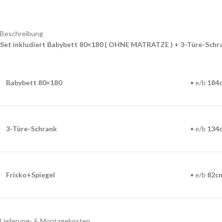
Beschreibung
Set inkludiert Babybett 80×180 ( OHNE MATRATZE ) + 3-Türe-Schra
Babybett 80×180
• e/b
184
3-Türe-Schrank
• e/b
134
Frisko+Spiegel
• e/b
82c
Lieferung- & Montagekosten