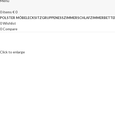
Menu
0
items
€
0
POLSTER MÖBEL
ECKSITZGRUPPEN
ESSZIMMER
SCHLAFZIMMER
BETTE
0
Wishlist
0
Compare
Click to enlarge