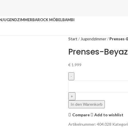
N
JUGENDZIMMER
BAROCK MÖBEL
BAMBI
Start
Jugendzimmer
Prenses-
Prenses-Beya
€
1.999
In den Warenkorb
Compare
Add to wishlist
Artikelnummer:
404.028
Kategori