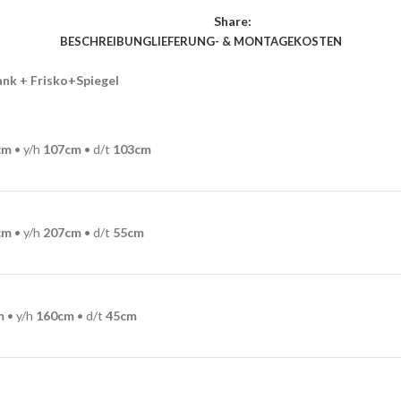
Share:
BESCHREIBUNG
LIEFERUNG- & MONTAGEKOSTEN
nk + Frisko+Spiegel
cm
• y/h
107
cm
• d/t
103
cm
cm
• y/h
207cm
• d/t
55
cm
m
• y/h
160cm
• d/t
45cm