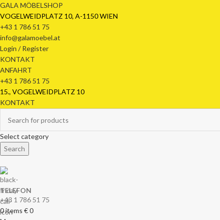
GALA MÖBELSHOP
VOGELWEIDPLATZ 10, A-1150 WIEN
+43 1 786 51 75
info@galamoebel.at
Login / Register
KONTAKT
ANFAHRT
+43 1 786 51 75
15., VOGELWEIDPLATZ 10
KONTAKT
Select category
Search
TELEFON
+43 1 786 51 75
0
items
€
0