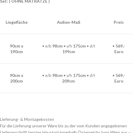
Set: ( OHNE MATRATZE )
Liegefläche
Außen-Maß
Preis
90cm x
• e/b
98
cm
• y/h
175
cm
• d/t
•
569,-
190cm
199cm
Euro
90cm x
• e/b
98cm
• y/h
175cm
• d/t
•
569,-
200cm
209
cm
Euro
Lieferung- & Montagekosten
Für die Lieferung unserer Ware bis zu der vom Kunden angegebenen
Lieferanschrift (erstes Haustor) innerhalb Österreichs (von Wien aus –