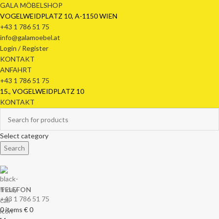
GALA MÖBELSHOP
VOGELWEIDPLATZ 10, A-1150 WIEN
+43 1 786 51 75
info@galamoebel.at
Login / Register
KONTAKT
ANFAHRT
+43 1 786 51 75
15., VOGELWEIDPLATZ 10
KONTAKT
Select category
Search
TELEFON
+43 1 786 51 75
0
items
€
0