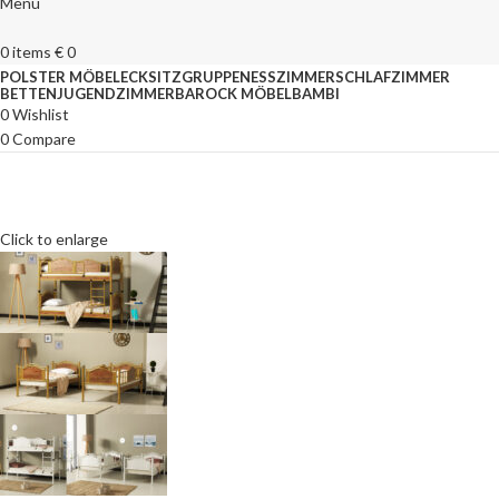
Menu
0
items
€
0
POLSTER MÖBEL
ECKSITZGRUPPEN
ESSZIMMER
SCHLAFZIMMER
BETTEN
JUGENDZIMMER
BAROCK MÖBEL
BAMBI
0
Wishlist
0
Compare
Click to enlarge