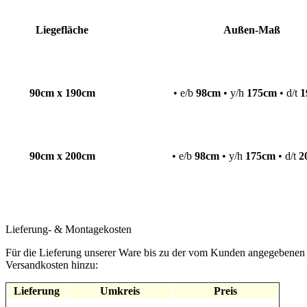
Liegefläche
Außen-Maß
90cm x 190cm
• e/b
98
cm
• y/h
175
cm
• d/t
1
90cm x 200cm
• e/b
98cm
• y/h
175cm
• d/t
2
Lieferung- & Montagekosten
Für die Lieferung unserer Ware bis zu der vom Kunden angegebenen 
Versandkosten hinzu:
Lieferung
Umkreis
Preis