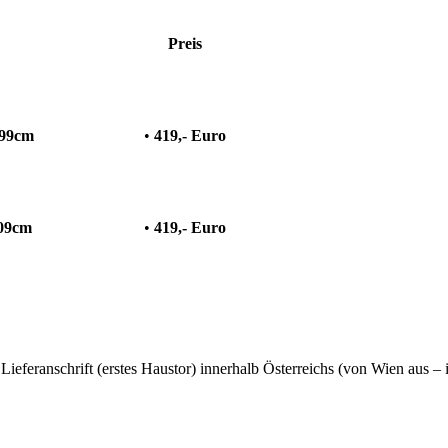
Preis
99cm
•
419,- Euro
09
cm
•
419,- Euro
Lieferanschrift (erstes Haustor) innerhalb Österreichs (von Wien au