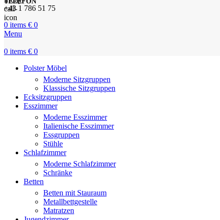
TELEFON
+43 1 786 51 75
0
items
€
0
Menu
0
items
€
0
Polster Möbel
Moderne Sitzgruppen
Klassische Sitzgruppen
Ecksitzgruppen
Esszimmer
Moderne Esszimmer
Italienische Esszimmer
Essgruppen
Stühle
Schlafzimmer
Moderne Schlafzimmer
Schränke
Betten
Betten mit Stauraum
Metallbettgestelle
Matratzen
Jugendzimmer