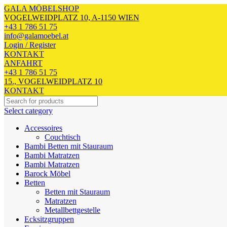
GALA MÖBELSHOP
VOGELWEIDPLATZ 10, A-1150 WIEN
+43 1 786 51 75
info@galamoebel.at
Login / Register
KONTAKT
ANFAHRT
+43 1 786 51 75
15., VOGELWEIDPLATZ 10
KONTAKT
Select category
Accessoires
Couchtisch
Bambi Betten mit Stauraum
Bambi Matratzen
Bambi Matratzen
Barock Möbel
Betten
Betten mit Stauraum
Matratzen
Metallbettgestelle
Ecksitzgruppen