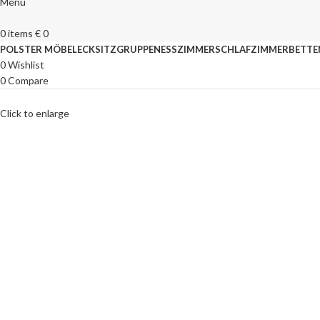
Menu
0
items
€
0
POLSTER MÖBEL
ECKSITZGRUPPEN
ESSZIMMER
SCHLAFZIMMER
BETTE
0
Wishlist
0
Compare
Click to enlarge