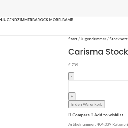
N
JUGENDZIMMER
BAROCK MÖBEL
BAMBI
Start
Jugendzimmer
Stockbett
Carisma Stock
€
739
In den Warenkorb
Compare
Add to wishlist
Artikelnummer:
404.039
Kategori