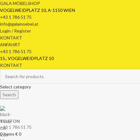
GALA MÖBELSHOP
VOGELWEIDPLATZ 10, A-1150 WIEN
+43 1 786 51 75
info@galamoebel.at
Login / Register
KONTAKT
ANFAHRT
+43 1 786 51 75
15., VOGELWEIDPLATZ 10
KONTAKT
Select category
Search
TELEFON
+43 1 786 51 75
0
items
€
0